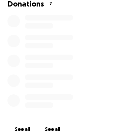
para motivar a más humanos a colaborar con el
Donations
7
pequeño.
De antemano Gracias y Dtp
" Unidos somos más fuertes "
See all
See all