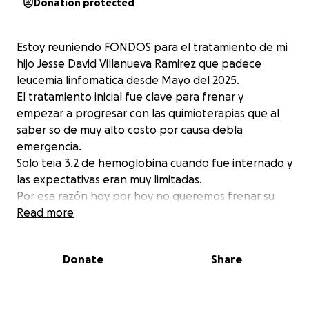
Donation protected
Estoy reuniendo FONDOS para el tratamiento de mi
hijo Jesse David Villanueva Ramirez que padece
leucemia linfomatica desde Mayo del 2025.
El tratamiento inicial fue clave para frenar y
empezar a progresar con las quimioterapias que al
saber so de muy alto costo por causa debla
emergencia.
Solo teia 3.2 de hemoglobina cuando fue internado y
las expectativas eran muy limitadas.
Por esa razón hoy por hoy no queremos frenar su
avance y progreso aprovechando su fuerza y valor
Read more
del pequeño Jesse David que ha demostrado.
Con el cual ha enfrentado esta realidad que nos
Donate
Share
aterra a tod@s los involucrados.
Comparte esta experiencia y si te parece colaborar.
Puedes donar y pasar la información más adelante