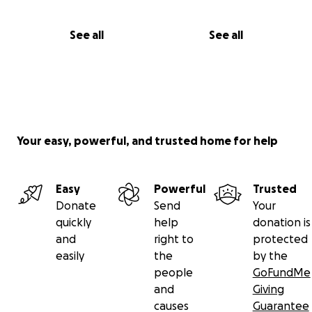
See all
See all
Your easy, powerful, and trusted home for help
Easy
Powerful
Trusted
Donate
Send
Your
quickly
help
donation is
and
right to
protected
easily
the
by the
people
GoFundMe
and
Giving
causes
Guarantee