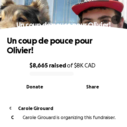
Un coup de pouce pour Olivier!
Un coup de pouce pour
Olivier!
$8,665
raised
of
$8K
CAD
0% complete
Donate
Share
Carole Girouard
C
C
Carole Girouard is organizing this fundraiser.