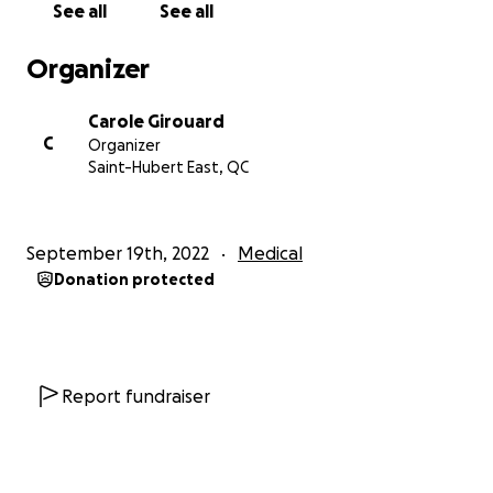
See all
See all
cette collecte afin qu’il garde son énergie pour
guérir!
Organizer
Merci à tout ceux et celles qui le supportent déjà
par les bons mots, leur amitié, leurs bonnes actions
Carole Girouard
et leur compréhension…c’est précieux. Mon coeur
C
Organizer
de maman m’a amené à passer par dessus ma gêne
Saint-Hubert East, QC
de vous solliciter et de vous soumettre la situation
d’Olivier mais lorsque je le vois les yeux tournés vers
l’avenir qu’il entrevoit sans cette foutue maladie… ça
September 19th, 2022
Medical
me donne le courage de m’ouvrir à vous tous!!
Donation protected
Merci beaucoup
Carole
Report fundraiser