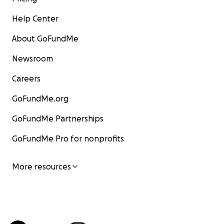
Help Center
About GoFundMe
Newsroom
Careers
GoFundMe.org
GoFundMe Partnerships
GoFundMe Pro for nonprofits
More resources