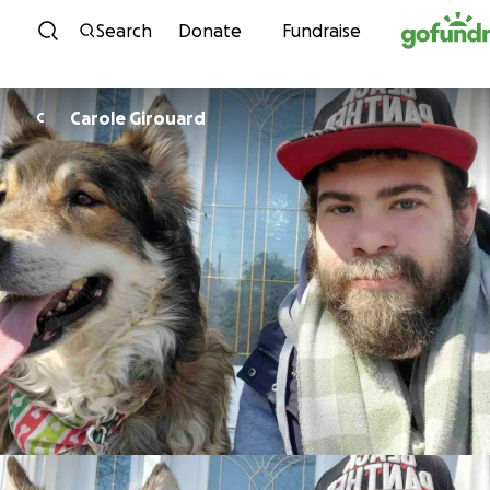
Skip to content
Search
Donate
Fundraise
Carole Girouard
C