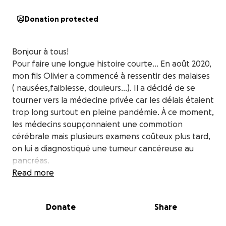
Donation protected
Bonjour à tous!
Pour faire une longue histoire courte… En août 2020,
mon fils Olivier a commencé à ressentir des malaises
( nausées,faiblesse, douleurs…). Il a décidé de se
tourner vers la médecine privée car les délais étaient
trop long surtout en pleine pandémie. À ce moment,
les médecins soupçonnaient une commotion
cérébrale mais plusieurs examens coûteux plus tard,
on lui a diagnostiqué une tumeur cancéreuse au
pancréas.
Comme ses économies étaient déjà réduites par son
Read more
suivi au privé, il était soulagé d’être pris en charge
par le système de santé public. Toutefois, le coût
Donate
Share
des médicaments ont continué de prendre une
grande part de son budget restreint car étant