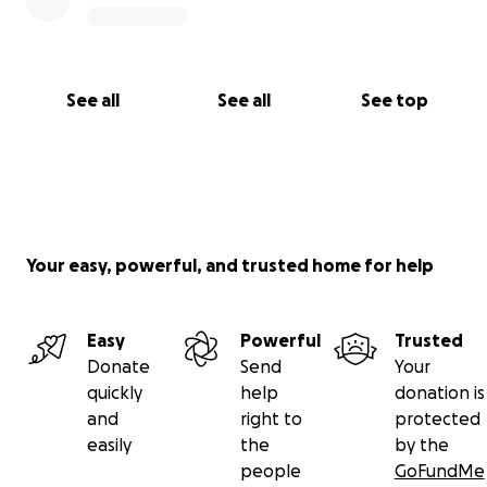
See all
See all
See top
Your easy, powerful, and trusted home for help
Easy
Powerful
Trusted
Donate
Send
Your
quickly
help
donation is
and
right to
protected
easily
the
by the
people
GoFundMe