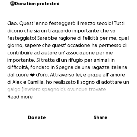
Donation protected
Ciao. Quest' anno festeggerò il mezzo secolo! Tutti
dicono che sia un traguardo importante che va
festeggiato! Sarebbe ragione di felicità per me, quel
giorno, sapere che quest' occasione ha permesso di
contribuire ad aiutare un' associazione per me
importante. Si tratta di un rifugio per animali in
difficoltà, fondato in Spagna da una ragazza italiana
dal cuore ❤️ d'oro. Attraverso lei, e grazie all' amore
di Alex e Camilla, ho realizzato il sogno di adottare un
galgo (levriero spagnolo): ovunque trovate
informazioni su cosa si trovano ad affrontare questi
Read more
cani speciali, è impossibile restare indifferenti! Il 22
Giugno è così arrivata Scarlett: una galghetta buona,
Donate
Share
delicata, sensibile, socievole e tanto curiosa...il suo
tartufino si intrufola e sbuca in ogni dove.
Ho pensato allora di chiedere aiuto ai miei amici, vicini