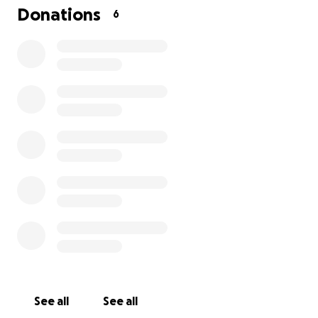
e lontani, nel rendere davvero speciale questo
Donations
6
compleanno: spero, insieme a voi, di riuscire a
contribuire alla cura degli ospiti dell' Asociacion ebre
dogs & co.
Aiutandomi ad aiutarli renderete davvero speciale il
mio 50esimo compleanno!
GRAZIE
See all
See all