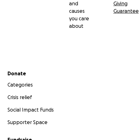
and
Giving
causes
Guarantee
you care
about
Secondary menu
Donate
Categories
Crisis relief
Social Impact Funds
Supporter Space
Fundraise