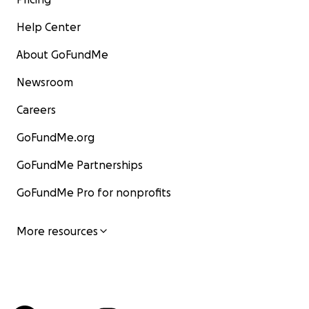
Help Center
About GoFundMe
Newsroom
Careers
GoFundMe.org
GoFundMe Partnerships
GoFundMe Pro for nonprofits
More resources