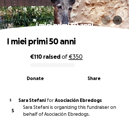
I miei primi 50 anni
I miei primi 50 anni
€110
raised
of
€350
0% complete
Donate
Share
Sara Stefani
for
Asociación Ebredogs
S
Sara Stefani is organizing this fundraiser on
S
behalf of Asociación Ebredogs.