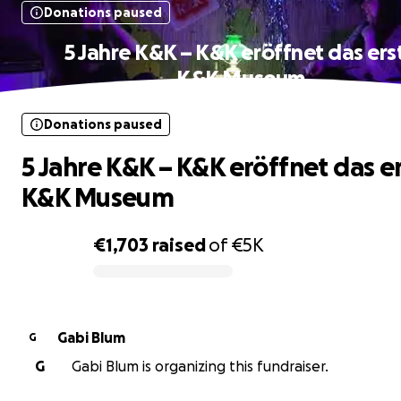
Donations paused
5 Jahre K&K – K&K eröffnet das ers
K&K Museum
Donations paused
5 Jahre K&K – K&K eröffnet das e
K&K Museum
€1,703
raised
of
€5K
0% complete
Gabi Blum
G
G
Gabi Blum is organizing this fundraiser.