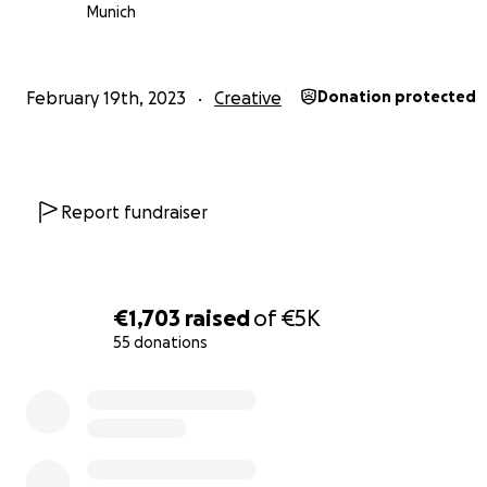
K&K Relikte, Objekte, Fotos, Videos und Texte der ver
Munich
Aktionen und Ausstellungen. Zusätzlich soll es erstmals 
Förderkoje geben – ein eigener Raum innerhalb der Aus
den K&K einer Künstlerin zur Verfügung stellt um eine 
February 19th, 2023
Creative
Donation protected
Arbeit zeigen zu können. Die Künstlerin wird anonym v
Call aus dem K&K Netzwerk ausgewählt. Die Förderkoje s
zudem durch ein Preisgeld durch eine Stiftung (noch nich
zugesagt) unterstützt werden.
Report fundraiser
Alles was vor Ort passiert, wird aufgezeichnet und fließt 
Ausstellung mit ein. An den drei Ausstellungswochenen
es Führungen, Gesprächsrunden und performative
€1,703
raised
of
€5K
Kartenturniere geben, zu dem auch alle Spender*innen 
55 donations
eingeladen werden.
0% complete
K&K braucht euch als Mäzen*innen um diese Ausstellun
möglich zu machen!
Das Besondere an diesem K&K Krowdfunding: