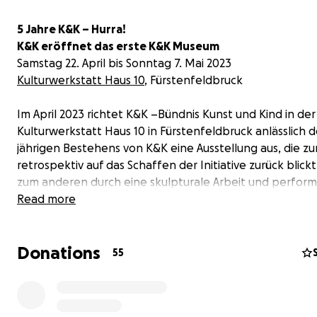
5 Jahre K&K – Hurra!
K&K eröffnet das erste K&K Museum
Samstag 22. April bis Sonntag 7. Mai 2023
Kulturwerkstatt Haus 10
, Fürstenfeldbruck
Im April 2023 richtet K&K –Bündnis Kunst und Kind in der
Kulturwerkstatt Haus 10 in Fürstenfeldbruck anlässlich d
jährigen Bestehens von K&K eine Ausstellung aus, die z
retrospektiv auf das Schaffen der Initiative zurück blick
zum anderen durch eine skulpturale Arbeit und perform
Aktionen, die ortsspezifisch mit der Gruppe entwickelt
Read more
einen Blick auf Gegenwart und Zukunft wirft. Zu erwart
Beteiligungen von bis zu 50 Künstler*innen aus dem K&
Donations
Netzwerk.
55
Wir ziehen Bilanz nach 5 Jahren Aktivismus –
Was haben wir als Initiative erreicht und als Kollektiv mö