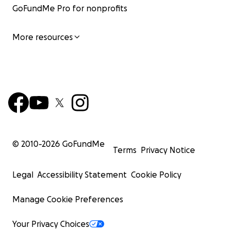
politischen Themen und möchte unter anderem im
GoFundMe Pro for nonprofits
Schulterschluß mit dem Aktionsbündnis fair share! die
Sichtbarkeit für Künstlerinnen erhöhen,
More resources
Geschlechtergerechtigkeit im Kunstbetrieb forcieren, s
Arbeitsbedingungen für Künstler*innen mit Pflegeauf
verbessern.
Mehr Informationen:
www.kundk.xyz
*
© 2010-
2026
GoFundMe
Terms
Privacy Notice
Legal
Accessibility Statement
Cookie Policy
K&K Historie
Manage Cookie Preferences
2018
Your Privacy Choices
Gründung und erstes Treffen am 25. Februar in Münche