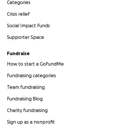
Categories
Crisis relief
Social Impact Funds
Supporter Space
Fundraise
How to start a GoFundMe
Fundraising categories
Team fundraising
Fundraising Blog
*
Charity fundraising
Sign up as a nonprofit
Wer ist K&K – Bündnis Kunst und Kind