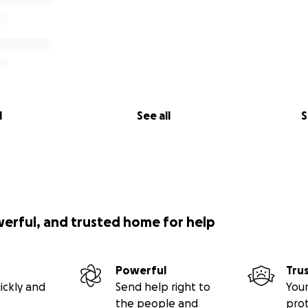
l
See all
S
werful, and trusted home for help
Powerful
Tru
ickly and
Send help right to
Your
the people and
pro