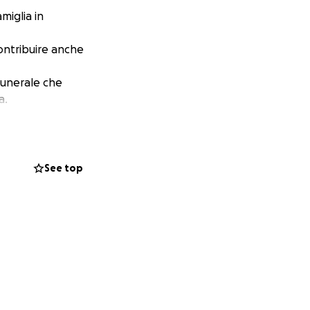
miglia in
contribuire anche
 funerale che
a.
See top