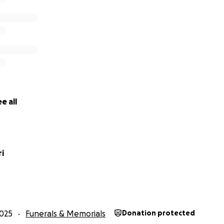
e all
ri
025
Funerals & Memorials
Donation protected