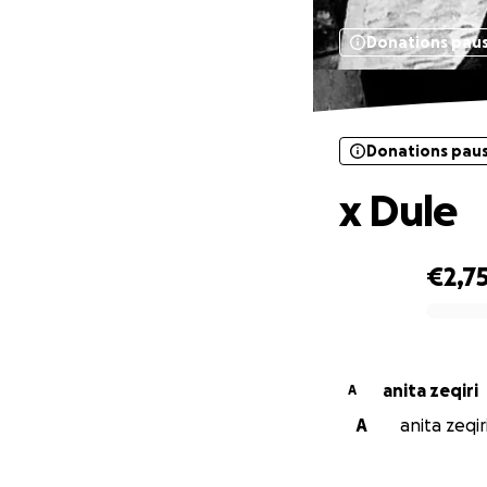
Donations pau
Donations pau
x Dule
€2,7
0% complete
anita zeqiri
A
A
anita zeqir