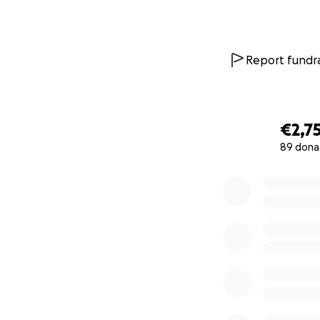
Report fundra
€2,7
89 dona
0% complete