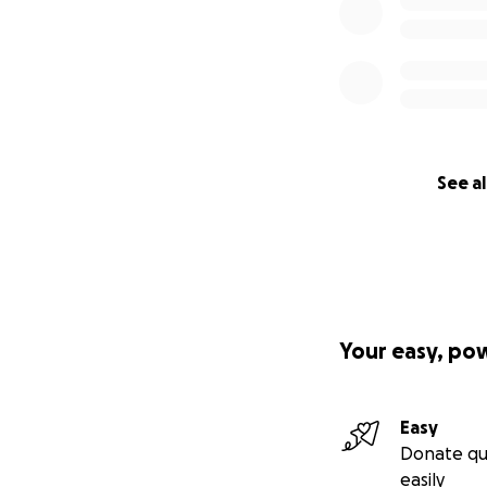
See al
Your easy, po
Easy
Donate qu
easily