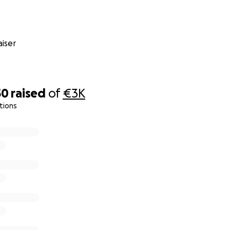
iser
50
raised
of
€3K
tions