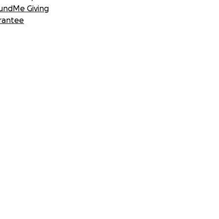
undMe Giving
rantee