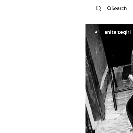
Search
anita zeqiri
A