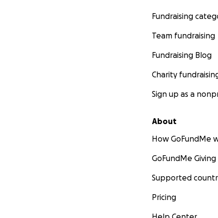
Fundraising categ
Team fundraising
Fundraising Blog
Charity fundraisin
Sign up as a nonpr
About
How GoFundMe w
GoFundMe Giving
Supported countr
Pricing
Help Center