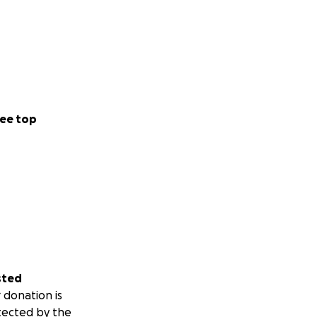
ee top
sted
 donation is
tected by the