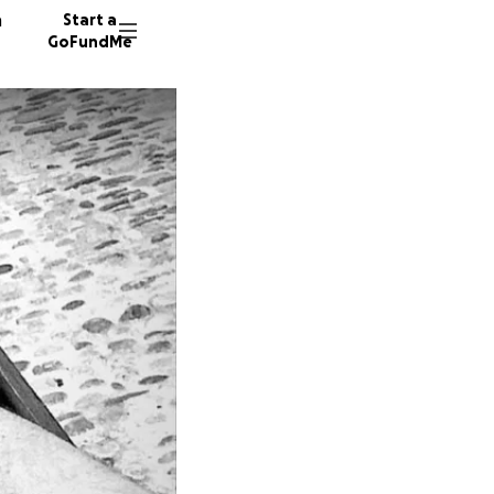
n
Start a
GoFundMe
G
89 dono