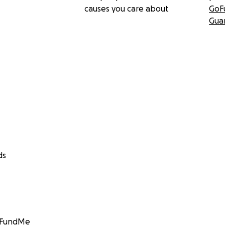
causes you care about
GoF
Gua
ds
GoFundMe