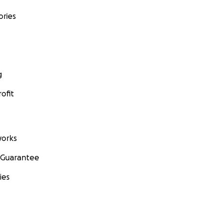
ories
g
ofit
orks
 Guarantee
ies