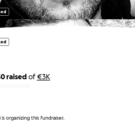
sed
x Dule
sed
50
raised
of
€3K
i is organizing this fundraiser.