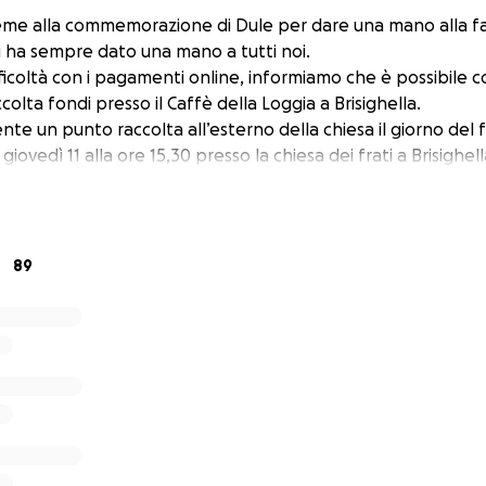
eme alla commemorazione di Dule per dare una mano alla fa
ui ha sempre dato una mano a tutti noi.
ficoltà con i pagamenti online, informiamo che è possibile 
colta fondi presso il C
affè della Loggia a Brisighella.
ente un punto raccolta all’esterno della chiesa il giorno del
 giovedì 11 alla ore 15,30 presso la chiesa dei frati a Brisighell
89