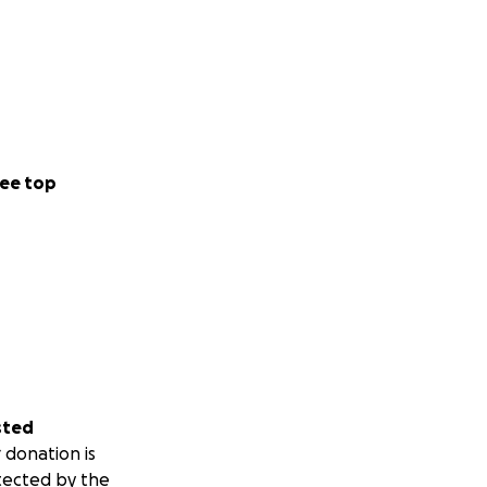
ee top
sted
 donation is
tected by the