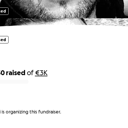
sed
x Dule
sed
50
raised
of
€3K
i is organizing this fundraiser.