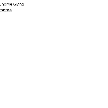
undMe Giving
rantee