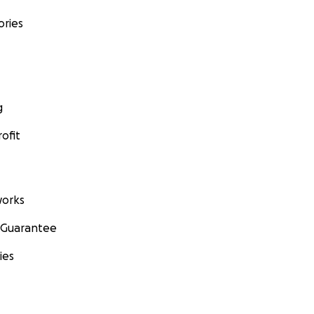
ories
g
ofit
orks
 Guarantee
ies