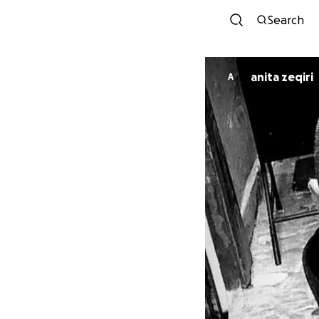
Search
anita zeqiri
A