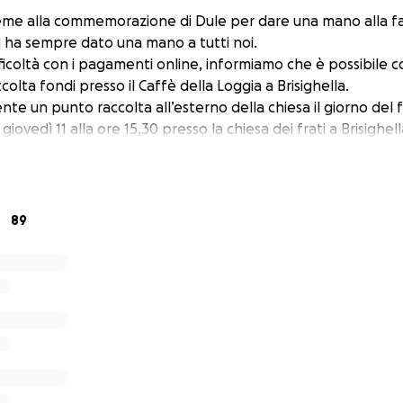
eme alla commemorazione di Dule per dare una mano alla fa
ui ha sempre dato una mano a tutti noi.
ficoltà con i pagamenti online, informiamo che è possibile 
colta fondi presso il C
affè della Loggia a Brisighella.
ente un punto raccolta all’esterno della chiesa il giorno del
 giovedì 11 alla ore 15,30 presso la chiesa dei frati a Brisighell
89