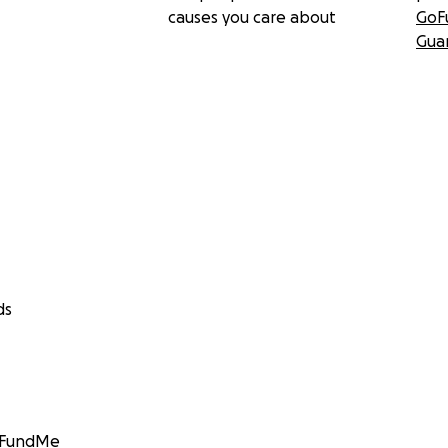
causes you care about
GoF
Gua
ds
GoFundMe