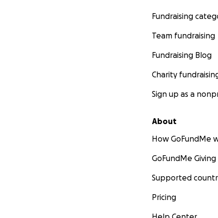
Fundraising categ
Team fundraising
Fundraising Blog
Charity fundraisin
Sign up as a nonpr
About
How GoFundMe w
GoFundMe Giving
Supported countr
Pricing
Help Center