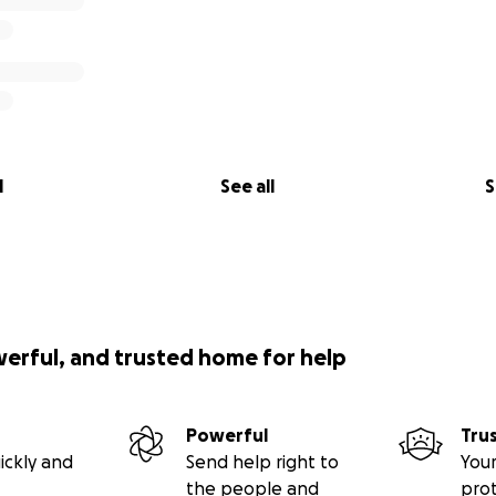
l
See all
S
werful, and trusted home for help
Powerful
Tru
ickly and
Send help right to
Your
the people and
pro