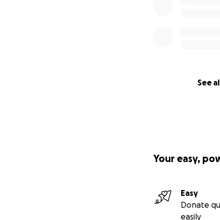
See al
Your easy, po
Easy
Donate qu
easily