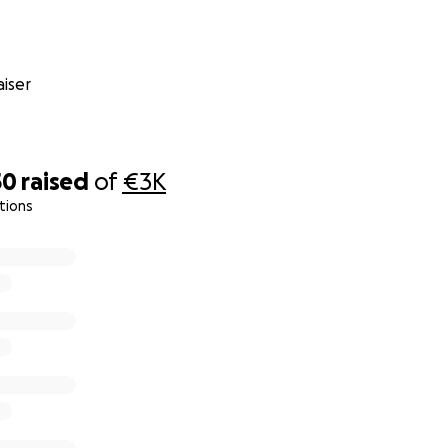
iser
50
raised
of
€3K
tions