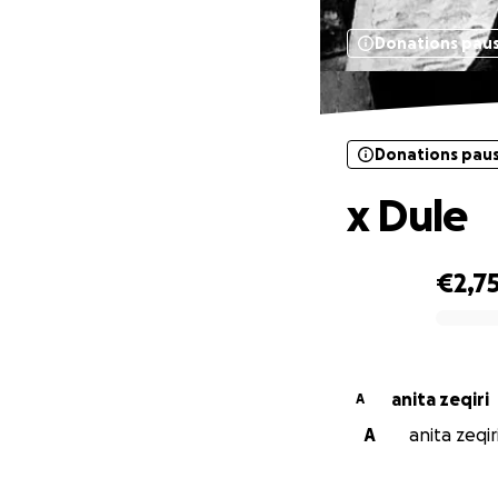
Donations pau
Donations pau
x Dule
€2,7
0% complete
anita zeqiri
A
A
anita zeqir