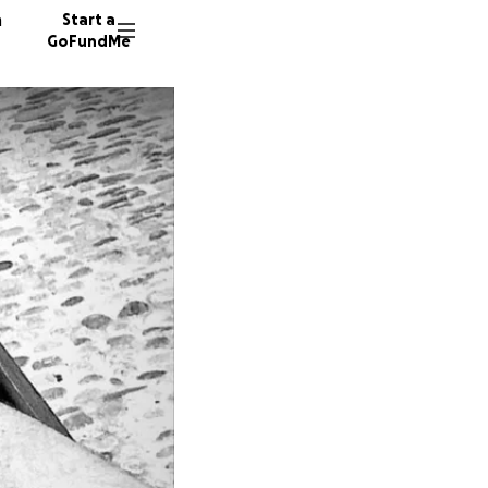
n
Start a
GoFundMe
G
89 dono