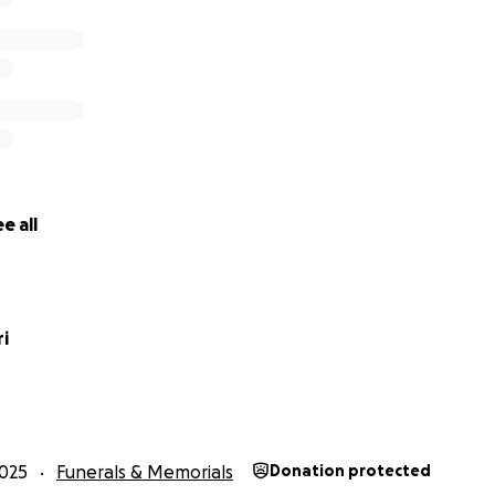
e all
ri
025
Funerals & Memorials
Donation protected