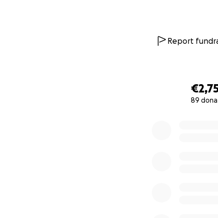
Report fundra
€2,7
89 dona
0% complete