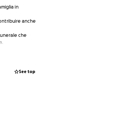
miglia in
contribuire anche
 funerale che
a.
See top