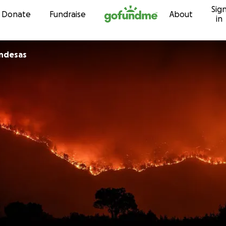
Sig
Skip to content
Donate
Fundraise
About
in
 Holandesas