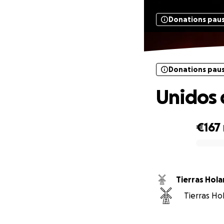
Donations pau
Donations pau
Unidos 
€167
0% complete
Tierras
Tierras Hol