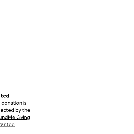
sted
 donation is
tected by the
undMe Giving
rantee