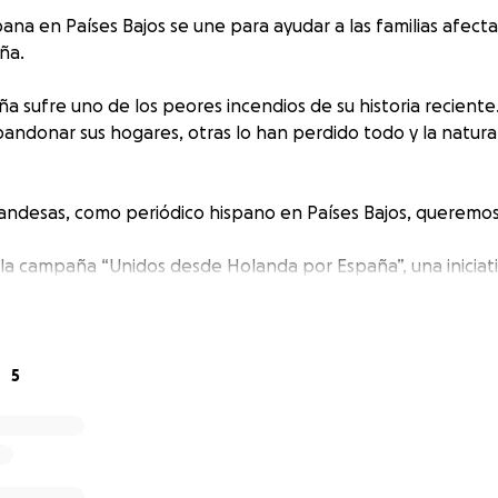
ana en Países Bajos se une para ayudar a las familias afecta
ña.
a sufre uno de los peores incendios de su historia reciente.
andonar sus hogares, otras lo han perdido todo y la natur
andesas, como periódico hispano en Países Bajos, queremos
la campaña “Unidos desde Holanda por España”, una iniciativ
idad hispana aquí pueda apoyar a quienes hoy lo necesita
l dinero?
o se destinará íntegramente a campañas verificadas en G
5
, como:
e Mircea, el héroe de Tres Cantos que perdió la vida salvando
n, padre e hijo que necesitan reconstruir un hogar seguro tra