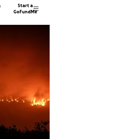
n
Start a
GoFundMe