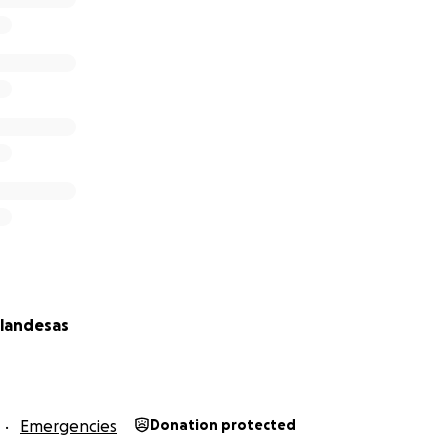
, que forma y equipa bomberos forestales.
ncias, que brinda asistencia sanitaria y medioambiental.
ande o pequeña, es un gesto de unión, amor y esperanza si
or el apoyo Con cariño, la comunidad hispana desde Países B
olandesas
Emergencies
Donation protected