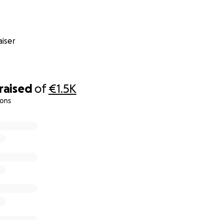
iser
raised
of
€1.5K
ions