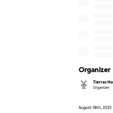
SOS WildFire
SEREM Emerge
Cada donación, gr
Gracias a todos p
Organizer
Tierras H
Organizer
August 18th, 2025