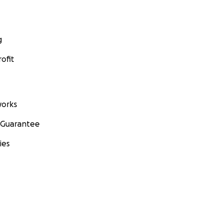
g
ofit
orks
 Guarantee
ies