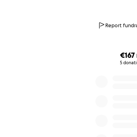
Report fundra
€167
5 donat
0% complete