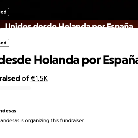
sed
Unidos desde Holanda por España
sed
desde Holanda por Españ
raised
of
€1.5K
 Holandesas
andesas is organizing this fundraiser.