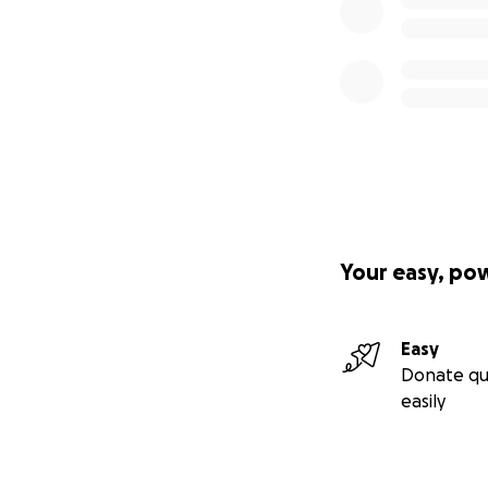
Your easy, po
Easy
Donate qu
easily