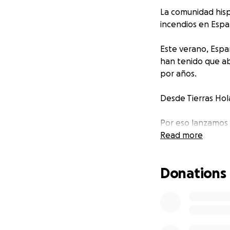
La comunidad hisp
incendios en Espa
Este verano, Españ
han tenido que ab
por años.
Desde Tierras Hol
Por eso lanzamos 
que nuestra comun
Read more
¿Cómo se usará e
Donations
Todo lo recaudad
activas en España
La familia d
Carlos y Elia