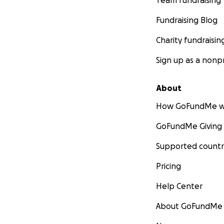
Team fundraising
Fundraising Blog
Charity fundraisin
Sign up as a nonpr
About
How GoFundMe w
GoFundMe Giving
Supported countr
Pricing
Help Center
About GoFundMe