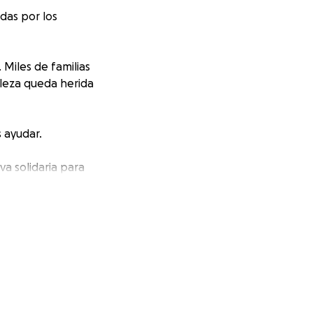
das por los
 Miles de familias
aleza queda herida
 ayudar.
a solidaria para
n.
oFundMe y ONG
 caballos.
s el incendio.