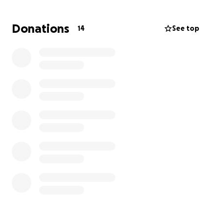
vrijblijvend en meer bedoelt als manier om mij te
steunen op mijn tocht voor wie dat wil.
Donations
14
See top