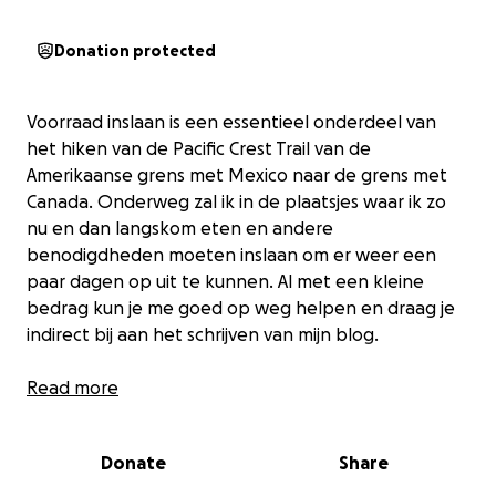
Donation protected
Voorraad inslaan is een essentieel onderdeel van
het hiken van de Pacific Crest Trail van de
Amerikaanse grens met Mexico naar de grens met
Canada. Onderweg zal ik in de plaatsjes waar ik zo
nu en dan langskom eten en andere
benodigdheden moeten inslaan om er weer een
paar dagen op uit te kunnen. Al met een kleine
bedrag kun je me goed op weg helpen en draag je
indirect bij aan het schrijven van mijn blog.
Het streefbedrag van deze pagina is geen doel
Read more
waar ik naartoe werk, op Gofundme is het
simpelweg niet mogelijk om een actie te starten
Donate
Share
zonder streefbedrag. Voel je vrij in hoeveel je
doneert en voel je niet verplicht. Het is geheel