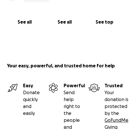
See all
See all
See top
Your easy, powerful, and trusted home for help
Easy
Powerful
Trusted
Donate
Send
Your
quickly
help
donation is
and
right to
protected
easily
the
by the
people
GoFundMe
and
Giving