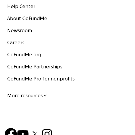
Help Center
About GoFundMe
Newsroom
Careers
GoFundMe.org
GoFundMe Partnerships
GoFundMe Pro for nonprofits
More resources