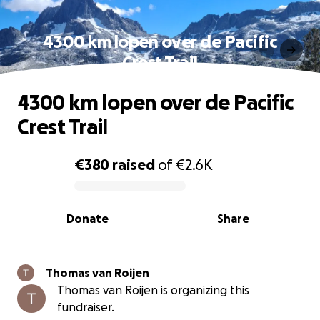
4300 km lopen over de Pacific
Crest Trail
4300 km lopen over de Pacific
Crest Trail
€380
raised
of
€2.6K
0% complete
Donate
Share
Thomas van Roijen
Thomas van Roijen is organizing this
fundraiser.