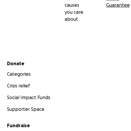
causes
Guarantee
you care
about
Secondary menu
Donate
Categories
Crisis relief
Social Impact Funds
Supporter Space
Fundraise