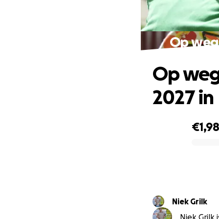
Op weg 
Op weg 
2027 in
€1,9
0% complete
Niek Grilk
Niek Grilk 