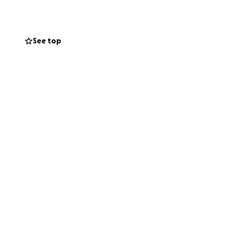
verschillende
t kun je dit
See top