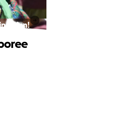
n Polen!
boree