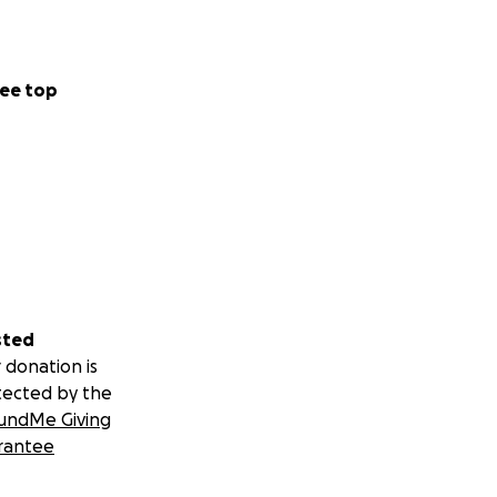
ee top
sted
 donation is
tected by the
undMe Giving
rantee