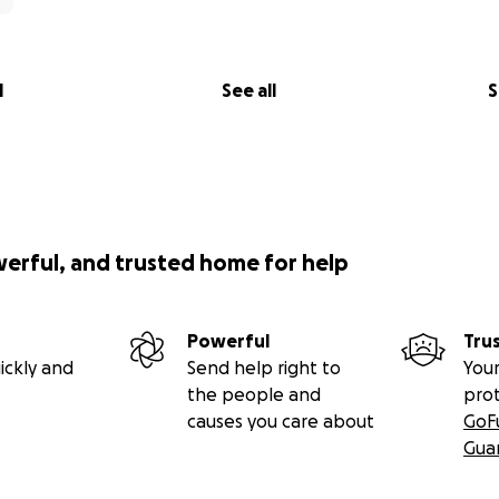
l
See all
S
werful, and trusted home for help
Powerful
Tru
ickly and
Send help right to
Your
the people and
pro
causes you care about
GoF
Gua