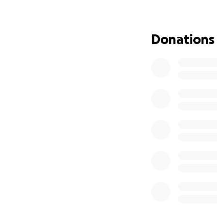
verschillende la
activiteiten kunn
evenement dus m
Donations