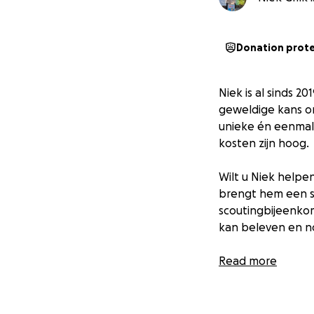
Donation prot
Niek is al sinds 2
geweldige kans om
unieke én eenmali
kosten zijn hoog.
Wilt u Niek helpe
brengt hem een s
scoutingbijeenko
kan beleven en n
Alvast heel erg b
Read more
De World Scout Ja
plaatsvindt. Het i