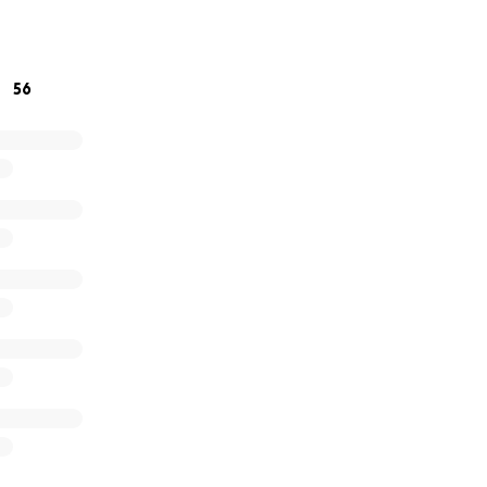
nden, waar ze kunnen kamperen, nieuwe vrienden maken en 
en doen om leiderschapskwaliteiten te ontwikkelen. Als Scou
aar één keer meemaken.
56