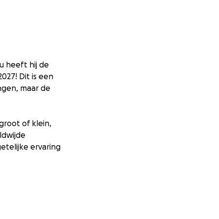
u heeft hij de
27! Dit is een
ngen, maar de
root of klein,
ldwijde
telijke ervaring
s in de vier jaar
 14 t/m 17 jaar uit