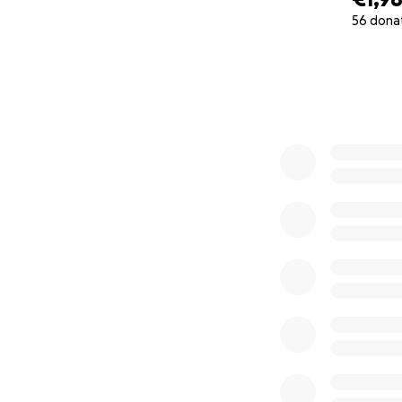
56 dona
0% complete