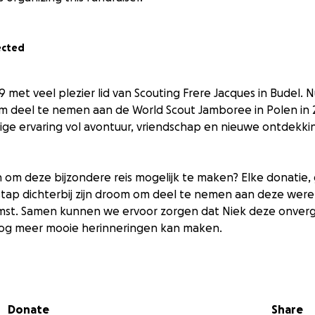
ected
019 met veel plezier lid van Scouting Frere Jacques in Budel. N
 deel te nemen aan de World Scout Jamboree in Polen in 20
ge ervaring vol avontuur, vriendschap en nieuwe ontdekki
n om deze bijzondere reis mogelijk te maken? Elke donatie, g
tap dichterbij zijn droom om deel te nemen aan deze were
mst. Samen kunnen we ervoor zorgen dat Niek deze onverge
og meer mooie herinneringen kan maken.
edankt voor uw steun en betrokkenheid!
mboree is een groot, wereldwijd scoutingevenement dat een
Donate
Share
s een bijeenkomst van tienduizenden scouts in de leeftijd van