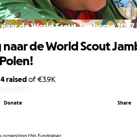
naar de World Scout Jamboree 2027 i
naar de World Scout Jam
 Polen!
84
raised
of
€3.9K
Donate
Share
is organizing this fundraiser.