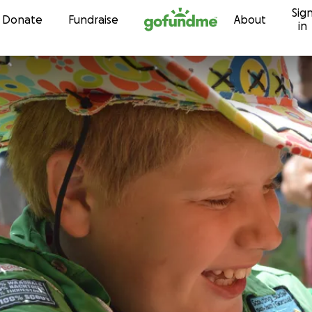
Sig
Skip to content
Donate
Fundraise
About
in