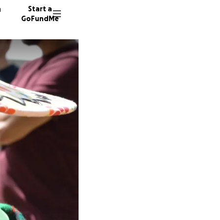
n
Start a
GoFundMe