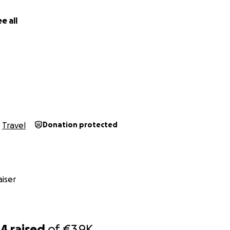
e all
Travel
Donation protected
iser
84
raised
of
€3.9K