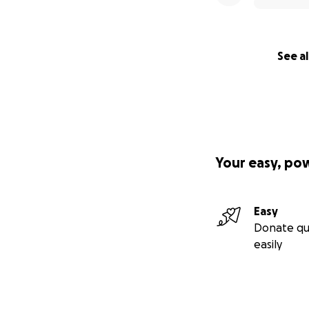
See al
Your easy, po
Easy
Donate qu
easily