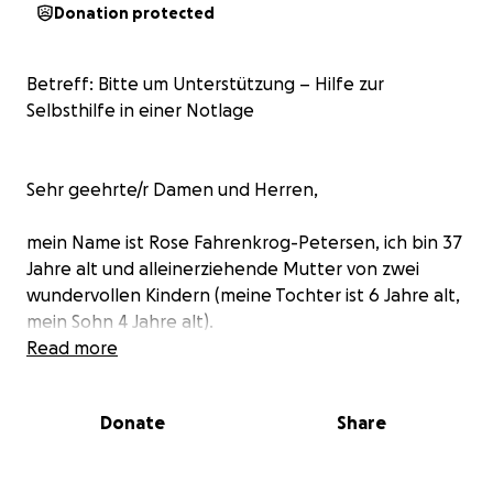
Donation protected
Betreff: Bitte um Unterstützung – Hilfe zur
Selbsthilfe in einer Notlage
Sehr geehrte/r Damen und Herren,
mein Name ist Rose Fahrenkrog-Petersen, ich bin 37
Jahre alt und alleinerziehende Mutter von zwei
wundervollen Kindern (meine Tochter ist 6 Jahre alt,
mein Sohn 4 Jahre alt).
Read more
In den vergangenen Monaten haben sich mehrere
schwere Schicksalsschläge und gesundheitliche
Donate
Share
Herausforderungen in meinem Leben überschlagen.
Durch einen längeren Klinikaufenthalt, eine
Reduzierung meiner Arbeitszeit und unerwartete