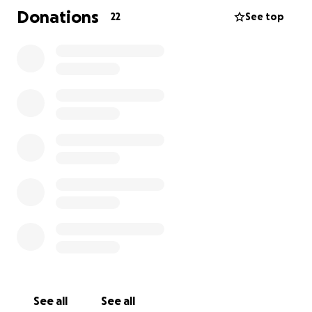
Belastungen ist meine finanzielle Situation aktuell
Donations
22
See top
sehr schwierig. Besonders belastend sind
Mietrückstände in Höhe von ca. 4.500 €, laufende
Fixkosten, sowie eine Kontopfändung.
Ich wende mich heute an Sie mit der Bitte um
Unterstützung, da ich alleine nicht mehr in der Lage
bin, diese Krise zu bewältigen. Jeder Beitrag,
insbesondere von Menschen oder Unternehmen,
die helfen können, macht einen großen Unterschied
für meine Kinder und mich.
Mit Ihrer Hilfe könnte ich:
die Wohnung für meine Kinder sichern,
die dringendsten Schulden begleichen,
wieder Schritt für Schritt in ein stabiles Leben
zurückfinden.
See all
See all
Mir ist bewusst, dass viele Menschen um