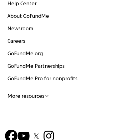
Help Center
About GoFundMe
Newsroom
Careers
GoFundMe.org
GoFundMe Partnerships
GoFundMe Pro for nonprofits
More resources