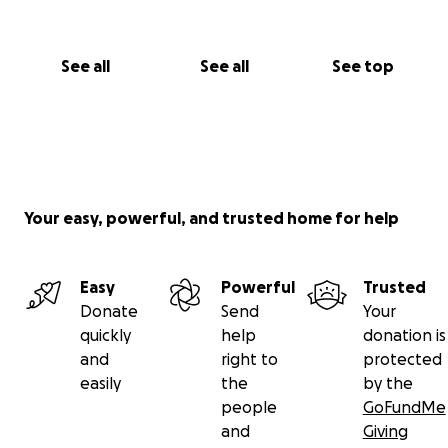
See all
See all
See top
Your easy, powerful, and trusted home for help
Easy
Powerful
Trusted
Donate
Send
Your
quickly
help
donation is
and
right to
protected
easily
the
by the
people
GoFundMe
and
Giving