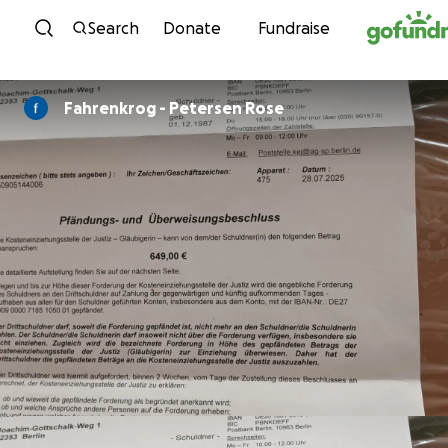
Skip to content
Search
Donate
Fundraise
Fahrenkrog - Petersen Rose