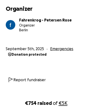
Unterstützung bitten. Deshalb möchte ich Ihnen
Organizer
versichern, dass ich Ihre Hilfe mit größtem Respekt
und Dankbarkeit annehme. Auf Wunsch stelle ich
Fahrenkrog - Petersen Rose
Ihnen selbstverständlich alle notwendigen
Organizer
Nachweise (z. B. über Mietschulden, Klinikaufenthalt
Berlin
oder Fixkosten) zur Verfügung.
Wenn Sie bereit sind, uns zu helfen, können Sie dies
September 5th, 2025
Emergencies
direkt über mein Spendenkonto tun:
Donation protected
Kontoinhaber:
Rose Fahrenkrog-Petersen
IBAN:
DE75100900007185108010
Oder IBAN:
DE27100900007185108001
Report fundraiser
Verwendungszweck
:
Hilfe zur Selbsthilfe
Oder über meine Spendenaktion auf Plattform-Link
€754
raised
of
€5K