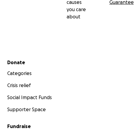
causes
Guarantee
you care
about
Secondary menu
Donate
Categories
Crisis relief
Social Impact Funds
Supporter Space
Fundraise