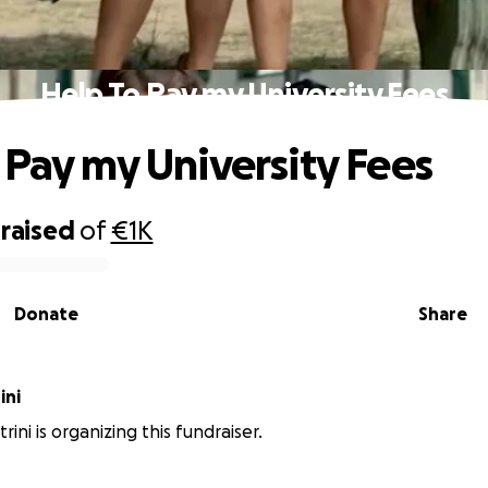
Help To Pay my University Fees
 Pay my University Fees
raised
of
€1K
Donate
Share
ini
trini is organizing this fundraiser.