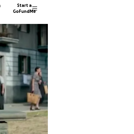
n
Start a
GoFundMe