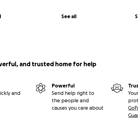
l
See all
S
werful, and trusted home for help
Powerful
Tru
ickly and
Send help right to
Your
the people and
pro
causes you care about
GoF
Gua