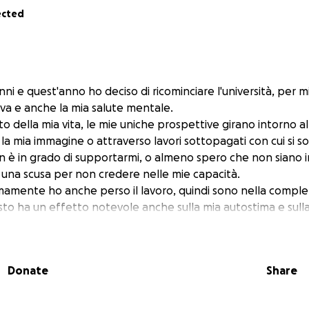
ected
nni e quest'anno ho deciso di ricominciare l'università, per mi
iva e anche la mia salute mentale.
 della mia vita, le mie uniche prospettive girano intorno a
 la mia immagine o attraverso lavori sottopagati con cui si s
on è in grado di supportarmi, o almeno spero che non siano 
o una scusa per non credere nelle mie capacità.
imamente ho anche perso il lavoro, quindi sono nella complet
to ha un effetto notevole anche sulla mia autostima e sulla
e a studiare non è solo un'opportunità di reinserirmi nel mo
 coltivare una speranza e concedermi almeno il lusso di cre
Donate
Share
arare cose nuove, mi piace lo studio ed è sempre stata una
a mia vita.