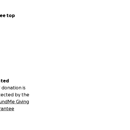
ee top
sted
 donation is
tected by the
undMe Giving
rantee