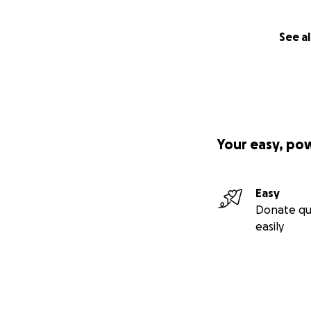
See al
Your easy, po
Easy
Donate qu
easily