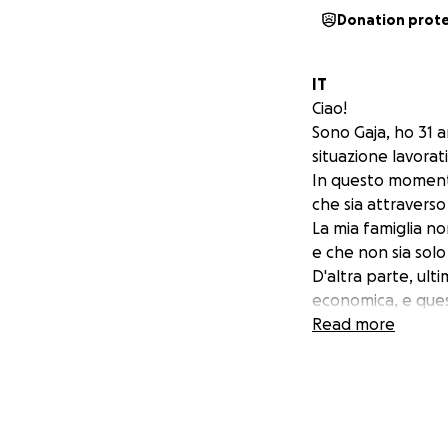
Donation prot
IT
Ciao!
Sono Gaja, ho 31 a
situazione lavorat
In questo momento
che sia attraverso
La mia famiglia n
e che non sia sol
D'altra parte, ult
economica, e ques
mentale.
Read more
Per me ricominciar
ma anche di poter
migliore. Amo imp
fondamentale dell