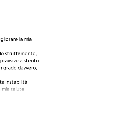
gliorare la mia
llo sfruttamento,
opravvive a stento.
in grado davvero,
a instabilità
 mia salute
ndo del lavoro,
dere in un futuro
 parte