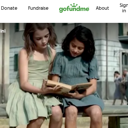
Sig
Skip to content
Donate
Fundraise
About
in
ini