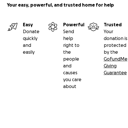
Your easy, powerful, and trusted home for help
Easy
Powerful
Trusted
Donate
Send
Your
quickly
help
donation is
and
right to
protected
easily
the
by the
people
GoFundMe
and
Giving
causes
Guarantee
you care
about
Secondary menu