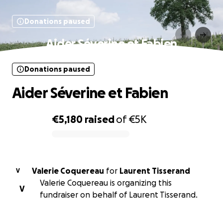
Donations paused
Aider Séverine et Fabien
Donations paused
Aider Séverine et Fabien
€5,180
raised
of
€5K
0% complete
Valerie Coquereau
for
Laurent Tisserand
V
Valerie Coquereau is organizing this
V
fundraiser on behalf of Laurent Tisserand.