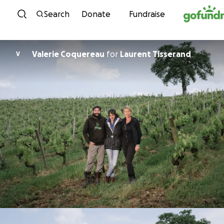
Skip to content
Search
Donate
Fundraise
Valerie Coquereau
for
Laurent Tisserand
V