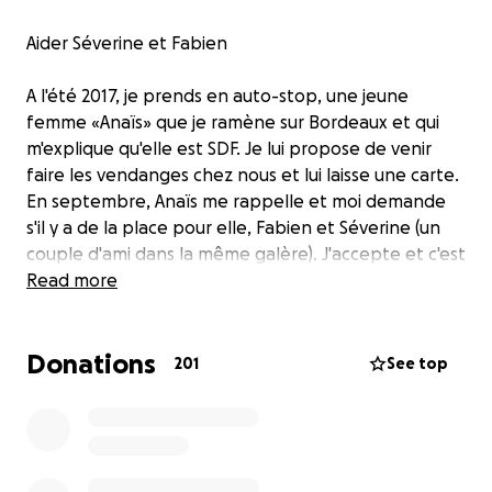
Aider Séverine et Fabien
A l'été 2017, je prends en auto-stop, une jeune
femme «Anaïs» que je ramène sur Bordeaux et qui
m'explique qu'elle est SDF. Je lui propose de venir
faire les vendanges chez nous et lui laisse une carte.
En septembre, Anaïs me rappelle et moi demande
s'il y a de la place pour elle, Fabien et Séverine (un
couple d'ami dans la même galère). J'accepte et c'est
parti !
Read more
Donations
En début d'année 2018, j'appelle Anaïs qui viendra
201
See top
seule, Fabien et Séverine se sont installés ailleurs
suite à une dispute. Anaïs viendra une journée et la
semaine suivante, elle ne viendra plus jamais.
J'apprends qu'elle est décédée d'une surdose. C'est
un choc, nous nous avons partagés des bons