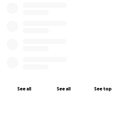
d'une vie meilleure dans leurs yeux...
Merci à vous tous d’être là pour les aider à ne plus
jamais survivre, mais vivre tout simplement.
See all
See all
See top