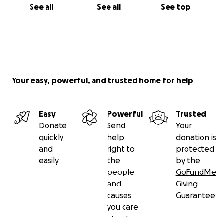
See all
See all
See top
Your easy, powerful, and trusted home for help
Easy
Powerful
Trusted
Donate
Send
Your
quickly
help
donation is
and
right to
protected
easily
the
by the
people
GoFundMe
and
Giving
causes
Guarantee
you care