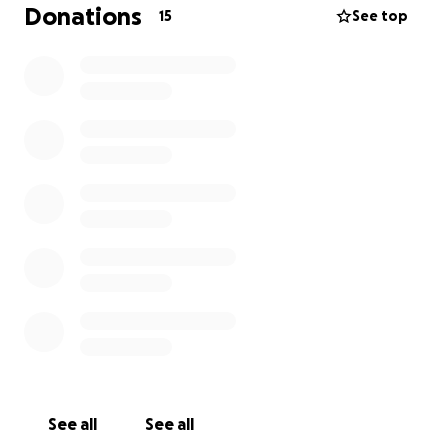
van 20/30 gabbertjes kunnen regelen word het een
Donations
15
See top
geweldig feest!!!
Dit alles kost natuurlijk alleen wel best wat om te
regelen en een entree willen we niet vragen dus
daarom vragen wij om een donatie, dit word
gebruikt voor dingen zoals licht, geluid, drinken en
andere benodigdheden voor het feest. Met een
donatie help je ons met het opzetten van alles en
uiteraard verzeker je jezelf ook van een plek op het
HARDSTE huisfeest ooit!!
Wat krijg je voor je donatie:
- Voldoende drinken (blikjes Coca Cola, Fanta en
uiteraard water)
- Verschillende soorten water ijsjes ❄️
- Een dik geluid en licht systeem️️
- Een handje uit de beste early DJ’s
See all
See all