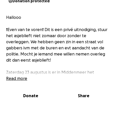
Donation protected
Hallooo
❗️Even van te voren❗️ Dit is een privé uitnodiging, stuur
het asjeblieft niet zomaar door zonder te
overleggen. We hebben geen zin in een straat vol
gabbers ivm met de buren en evt aandacht van de
politie. Mocht je iemand mee willen nemen overleg
dit dan eerst asjeblieft!
Zaterdag 23 augustus is er in Middenmeer het
hardste huisfeest ooit! Je kan rekenen op een paar
Read more
van de BESTE en HARDSTE DJ’s zoals OTM,
Resonante Squad, Mordekaiser en Nyvek!!! Alles en
Donate
Share
iedereen die daarna nog tijd heb kan ook zeker een
setje neer zetten, het is een huisfeest dus verwacht
geen 50+ man maar als we met ze alle een groep