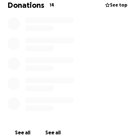
Donations
14
See top
Ogni donazione, grande o piccola che sia, sarà
utilizzata per coprire delle spese correlate. Il tuo
contributo mi aiuterà a realizzare il mio sogno di
avere una vita più sana e felice.
Grazie mille per la tua comprensione e per aver
considerato di donare. Ogni piccolo aiuto conta e mi
avvicina un po' di più alla mia rinascita.
Con ogni donazione, mi aiuti a respirare un po'
meglio!
See all
See all