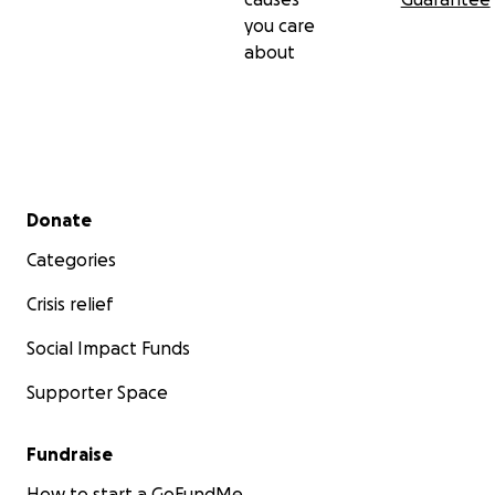
you care
about
Secondary menu
Donate
Categories
Crisis relief
Social Impact Funds
Supporter Space
Fundraise
How to start a GoFundMe