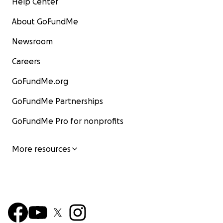
Help Center
About GoFundMe
Newsroom
Careers
GoFundMe.org
GoFundMe Partnerships
GoFundMe Pro for nonprofits
More resources