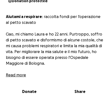
Donation protected
Aiutami a respirare
: raccolta fondi per l'operazione
al petto scavato
Ciao, mi chiamo Laura e ho 22 anni. Purtroppo, soffro
di petto scavato e disformismo di alcune costole, che
mi causa problemi respiratori e limita la mia qualità di
vita. Per migliorare la mia salute e il mio futuro, ho
bisogno di essere operata presso l'Ospedale
Maggiore di Bologna.
Tuttavia, i costi relativi, alle visite pre e post-
Read more
operatorie e ai viaggi da Marsala a Bologna sono
elevati e rappresentano un onere significativo per la
Donate
Share
mia famiglia. Ecco perché ho aperto questa raccolta
fondi per chiedere aiuto a persone generose come
te.