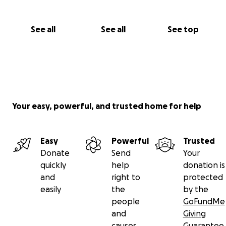
See all
See all
See top
Your easy, powerful, and trusted home for help
Easy
Powerful
Trusted
Donate
Send
Your
quickly
help
donation is
and
right to
protected
easily
the
by the
people
GoFundMe
and
Giving
causes
Guarantee