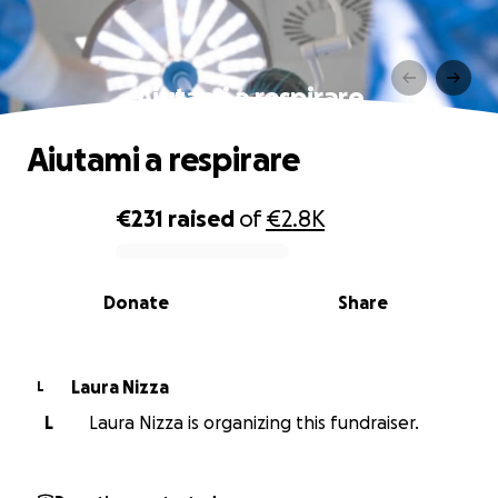
Aiutami a respirare
Aiutami a respirare
€231
raised
of
€2.8K
0% complete
Donate
Share
Laura Nizza
L
L
Laura Nizza is organizing this fundraiser.