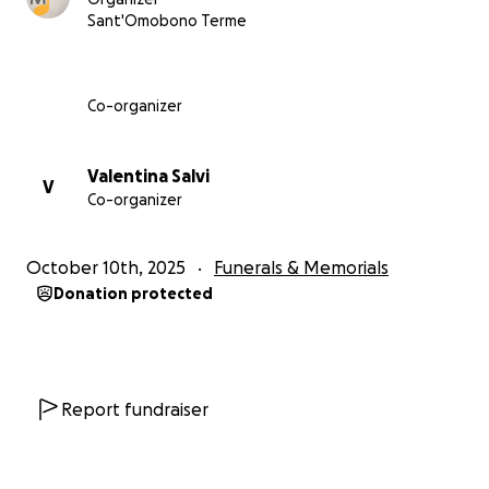
IRCCS Mario Negri
per chiara fama ma soprattutto
Sant'Omobono Terme
per l’umanità del dott. Giuseppe Remuzzi, il quale
nonostante il “peso di nome e fama”, non si è
stancato di guardare negli occhi la sofferenza e di
Co-organizer
interfacciarsi in maniera umile, concreta e quindi
amorevole
. Chissà se un giorno qualcuno potrà
curarsi anche grazie ad una piccola raccolta fondi a
Valentina Salvi
V
Co-organizer
ricordo di Maria Teresa, morta ingiustamente a 63
anni.
October 10th, 2025
Funerals & Memorials
Donation protected
Report fundraiser