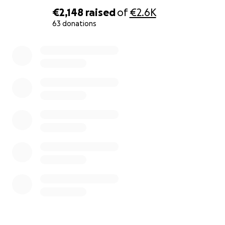
€2,148
raised
of
€2.6K
63 donations
0% complete