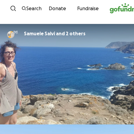
Skip to content
Search
Donate
Fundraise
Samuele Salvi and 2 others