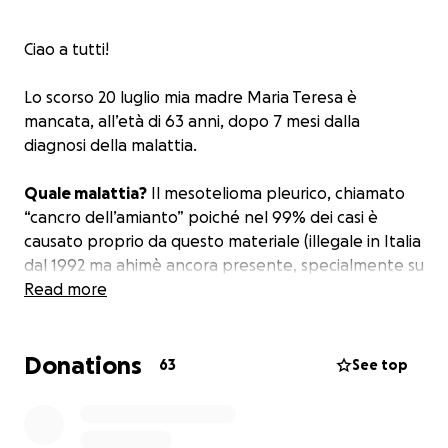
Ciao a tutti!
Lo scorso 20 luglio mia madre Maria Teresa è
mancata, all’età di 63 anni, dopo 7 mesi dalla
diagnosi della malattia.
Quale malattia?
Il mesotelioma pleurico, chiamato
“cancro dell’amianto” poiché nel 99% dei casi è
causato proprio da questo materiale (illegale in Italia
dal 1992 ma ahimè ancora presente, specialmente su
tetti e tettoie).
Read more
Quindi è stata esposta all’amianto?
No, bo, forse..
Donations
nessuna evidenza lo conferma.
63
See top
Bene. Quindi?
Quindi ottobre è il mese dei nostri
rispettivi compleanni: 8 è il mio, 17 è il suo.