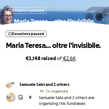
Donations paused
Maria Teresa... oltre l'invisibile.
Donations paused
Maria Teresa... oltre l'invisibile.
€2,148
raised
of
€2.6K
0% complete
Samuele Salvi and 2 others
Co-organized
V
Samuele Salvi and 2 others are
organizing this fundraiser.