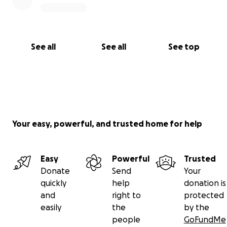
See all
See all
See top
Your easy, powerful, and trusted home for help
Easy
Powerful
Trusted
Donate
Send
Your
quickly
help
donation is
and
right to
protected
easily
the
by the
people
GoFundMe