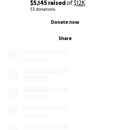
$5,145
raised
of
$12K
53 donations
0% complete
Donate now
Share