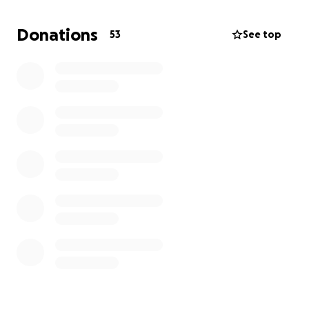
Es por eso que hemos creado esta campaña para
Donations
53
See top
solicitar su apoyo. Cualquier donación, por pequeña
que sea, será de gran ayuda y una bendición en
medio del dolor.
Meta: Cubrir los costos de traslado, servicio funerario
y sepelio en México.
Agradecemos profundamente su generosidad, sus
oraciones y todo gesto de solidaridad. Por favor,
ayúdenos a compartir esta campaña para llegar a
más personas que puedan aportar.
Con gratitud,
La familia Pérez.