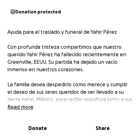
Donation protected
Ayuda para el traslado y funeral de Yahir Pérez
Con profunda tristeza compartimos que nuestro
querido Yahir Pérez ha fallecido recientemente en
Greenville, EEUU. Su partida ha dejado un vacío
inmenso en nuestros corazones.
La familia desea despedirlo como merece y cumplir
el deseo de sus seres queridos de ser llevado a su
tierra natal, México, para recibir sepultura junto a sus
seres queridos. Sin embargo, los costos de traslado
Read more
internacional del cuerpo, los gastos funerarios, y los
trámites legales son elevados y, lamentablemente,
Donate
Share
superan nuestras posibilidades económicas en este
momento tan difícil.