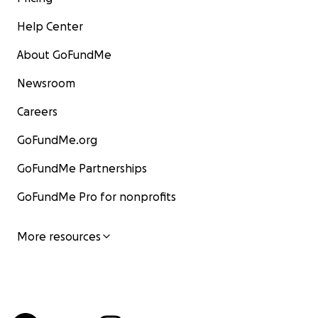
Help Center
About GoFundMe
Newsroom
Careers
GoFundMe.org
GoFundMe Partnerships
GoFundMe Pro for nonprofits
More resources