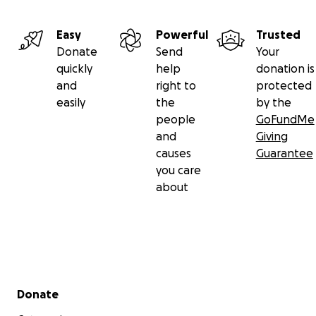
Easy
Powerful
Trusted
Donate
Send
Your
quickly
help
donation is
and
right to
protected
easily
the
by the
people
GoFundMe
and
Giving
causes
Guarantee
you care
about
Secondary menu
Donate