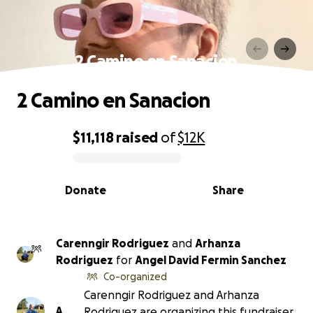
2 Camino en Sanacion
2 Camino en Sanacion
$11,118
raised
of
$12K
0% complete
Donate
Share
Carenngir Rodriguez
and
Arhanza
Rodriguez
for
Angel David Fermin Sanchez
Co-organized
Carenngir Rodriguez and Arhanza
A
Rodriguez are organizing this fundraiser