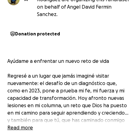
on behalf of Angel David Fermin
Sanchez.
Donation protected
Ayúdame a enfrentar un nuevo reto de vida
Regresé a un lugar que jamás imaginé visitar
nuevamente: el desafío de un diagnóstico que,
como en 2023, pone a prueba mi fe, mi fuerza y mi
capacidad de transformación. Hoy afronto nuevas
lesiones en mi columna, un reto que Dios ha puesto
en mi camino para seguir aprendiendo y creciendo…
y también para que tú, que has caminado conmigo
en este viaje, sigas aprendiendo y transformándote
Read more
junto a mí.