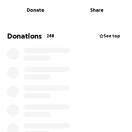
Donate
Share
Es URGENTE para mí pedir tu ayuda económica . Lo
que puedas contribuir, por pequeño que parezca,
será un tesoro en este momento.
Donations
248
See top
Durante los últimos dos años, desde mi cuenta de
Instagram @biyulov, he compartido mi proceso de
sanación y fe de forma totalmente orgánica y sin
fines de lucro. Hoy necesito de ti.
Los fondos serán destinados a cubrir:
Terapias físicas para recuperar mi movilidad
Tratamientos integrativos como vitamina C, cámara
hiperbárica, energía escalar, entre otros.
Gracias por estar, por tu amor y por tu apoyo.
✨ Lo más importante: ora por mí. Tu oración es el
regalo más valioso en este momento.