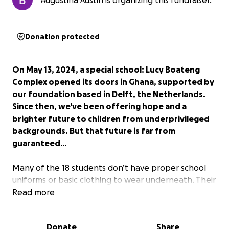
Augustina Austin is organizing this fundraiser.
Donation protected
On May 13, 2024, a special school: Lucy Boateng
Complex opened its doors in Ghana, supported by
our foundation based in Delft, the Netherlands.
Since then, we've been offering hope and a
brighter future to children from underprivileged
backgrounds. But that future is far from
guaranteed…
Many of the 18 students don’t have proper school
uniforms or basic clothing to wear underneath. Their
parents struggle to afford even a minimum
Read more
contribution toward their education.
Donate
Share