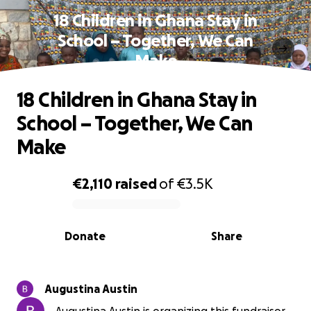
18 Children in Ghana Stay in
School – Together, We Can
Make
18 Children in Ghana Stay in
School – Together, We Can
Make
€2,110
raised
of
€3.5K
0% complete
Donate
Share
Augustina Austin