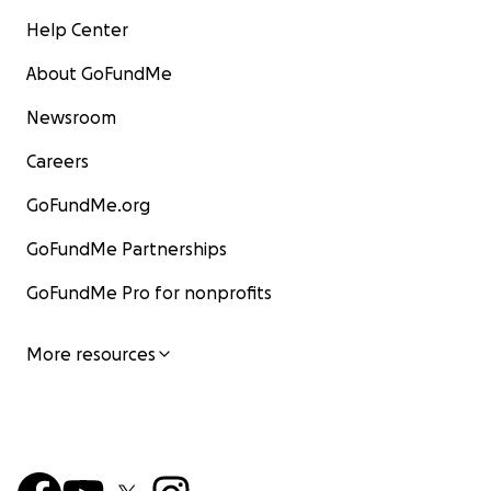
Help Center
About GoFundMe
Newsroom
Careers
GoFundMe.org
GoFundMe Partnerships
GoFundMe Pro for nonprofits
More resources