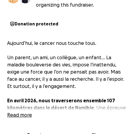
organizing this fundraiser.
Donation protected
Aujourd’hui, le cancer nous touche tous.
Un parent, un ami, un collègue, un enfant… La
maladie bouleverse des vies, impose l’inattendu,
exige une force que l’on ne pensait pas avoir. Mais
face au cancer, il y a aussi la recherche. Il y a l’espoir.
Et surtout, il y a l’engagement.
En avril 2026, nous traverserons ensemble 107
kilomètres dans le désert de Namibie
. Une épreuve
que nous avons choisie volontairement, pour
Read more
soutenir celles et ceux qui n’ont pas eu le choix.