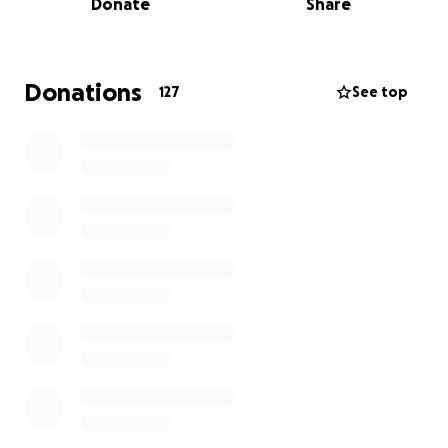
Donate
Share
Ce projet, c’est notre manière d’apporter notre
pierre à la lutte contre le cancer, à notre échelle.
Parce que pour guérir, il faut se battre. Et pour se
battre, il faut des moyens.
Donations
127
See top
Aidez-nous à transformer ce défi en levier de
solidarité au profit de la
Fondation contre le cancer.
Votre soutien n’a pas de prix !
Pourquoi cette cagnotte ?
Ce projet n’est pas seulement une traversée
sportive. C’est un symbole de résilience, un
engagement collectif, et surtout une action
concrète pour la recherche contre le cancer.
Chaque contribution — petite ou grande — nous
rapproche de notre objectif et contribuera à
changer des vies!