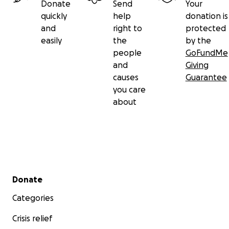
Donate
Send
Your
quickly
help
donation is
and
right to
protected
easily
the
by the
people
GoFundMe
and
Giving
causes
Guarantee
you care
about
Secondary menu
Donate
Categories
Crisis relief