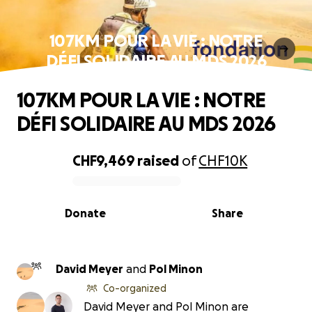
107KM POUR LA VIE : NOTRE
DÉFI SOLIDAIRE AU MDS 2026
107KM POUR LA VIE : NOTRE
DÉFI SOLIDAIRE AU MDS 2026
CHF9,469
raised
of
CHF10K
0% complete
Donate
Share
David Meyer
and
Pol Minon
Co-organized
David Meyer and Pol Minon are