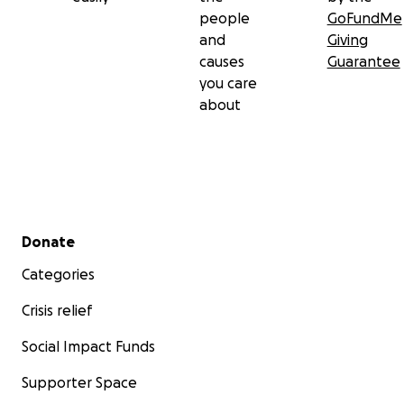
Wenn ihr an mehr Infos zu unserem Verein
people
GoFundMe
interessiert seid, schaut euch gerne auf gangway.de
and
Giving
um.
causes
Guarantee
Uns als Team findet ihr auch auf Instagram unter
you care
gangwaymittecity.
about
Wir danken euch!!!
Secondary menu
Donate
Categories
Crisis relief
Social Impact Funds
Supporter Space