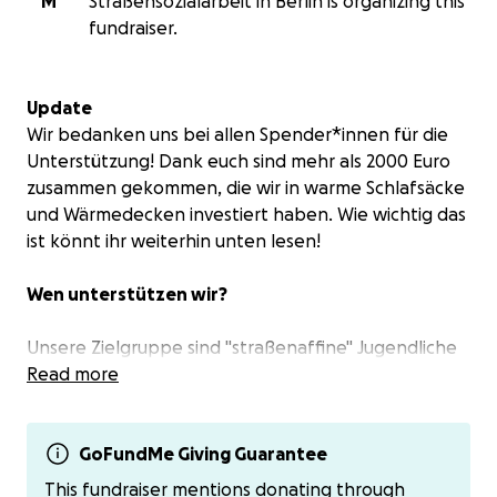
M
Straßensozialarbeit in Berlin is organizing this
fundraiser.
Update
Wir bedanken uns bei allen Spender*innen für die
Unterstützung! Dank euch sind mehr als 2000 Euro
zusammen gekommen, die wir in warme Schlafsäcke
und Wärmedecken investiert haben. Wie wichtig das
ist könnt ihr weiterhin unten lesen!
Wen unterstützen wir?
Unsere Zielgruppe sind "straßenaffine" Jugendliche
und junge Erwachsene, die sich in unserem
Read more
Zuständigkeitsgebiet Berlin Mitte aufhalten.
Ein Großteil unsere Adressat*innen ist aus
unterschiedlichen Gründen wohnungs- oder
GoFundMe Giving Guarantee
obdachlos. In der kalten Jahreszeit birgt dieser
This fundraiser mentions donating through