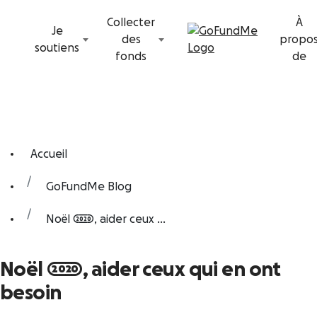
Passer au contenu
Collecter
À
Je
des
propo
soutiens
fonds
de
Accueil
GoFundMe Blog
Noël 2020, aider ceux ...
Noël 2020, aider ceux qui en ont
besoin