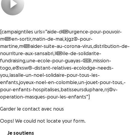
[campaigntiles urls=”aide-d039urgence-pour-pouvoir-
m039en-sortir,matin-de-mai,kjgz3-pour-
martine,m039aider-suite-au-corona-virus,distribution-de-
nourriture-aux-sansabri,l039ile-de-solidarite-
fundraising,une-ecole-pour-guayas-2020,mission-
togo,e9xsw4-distant-relatives-ecolodge-needs-
you,lasalle-un-noel-solidaire-pour-tous-les-
enfants,joyeux-noel-en-colombie,un-jouet-pour-tous,-
pour-enfants-hospitalises,batisseursduphare,rrj3v-
operation-masques-pour-les-enfants”]
Garder le contact avec nous
Oops! We could not locate your form.
Je soutiens