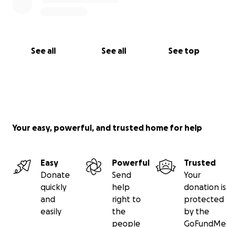
See all
See all
See top
Your easy, powerful, and trusted home for help
Easy
Powerful
Trusted
Donate
Send
Your
quickly
help
donation is
and
right to
protected
easily
the
by the
people
GoFundMe