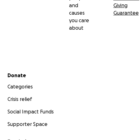
and
Giving
causes
Guarantee
you care
about
Secondary menu
Donate
Categories
Crisis relief
Social Impact Funds
Supporter Space