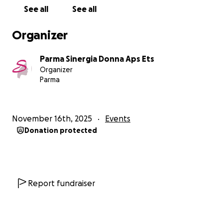
professionisti che garantiranno la qualità della
See all
See all
messa in scena, Fabrizio Croci ed Elisa Cuppini.
Lo spettacolo andrà in scena, se ci aiuterete, il 15
Organizer
marzo 2026, proprio nella giornata volta alla
sensibilizzazione sui disturbi alimentari.
Parma Sinergia Donna Aps Ets
Grazie per il vostro fondamentale supporto!
Organizer
Parma
Parma Sinergia Donna APS ETS
Federica, Federica, Paola, Lorella e Stefania.
November 16th, 2025
Events
Donation protected
Report fundraiser