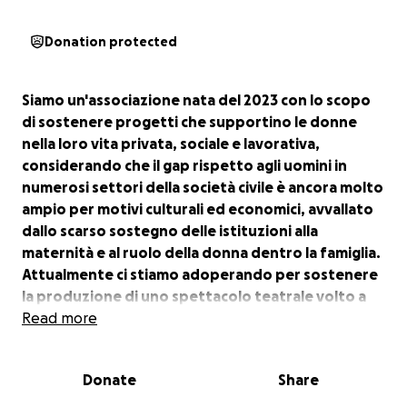
Donation protected
Siamo un'associazione nata del 2023 con lo scopo
di sostenere progetti che supportino le donne
nella loro vita privata, sociale e lavorativa,
considerando che il gap rispetto agli uomini in
numerosi settori della società civile è ancora molto
ampio per motivi culturali ed economici, avvallato
dallo scarso sostegno delle istituzioni alla
maternità e al ruolo della donna dentro la famiglia.
Attualmente ci stiamo adoperando per sostenere
la produzione di uno spettacolo teatrale volto a
sensibilizzare sul tema dei disturbi alimentari che
Read more
purtroppo colpiscono ragazze (ma anche ragazzi)
sempre più giovani.
Donate
Share
La rappresentazione metterà in scena, attraverso
il monologo di una madre, il quotidiano di una