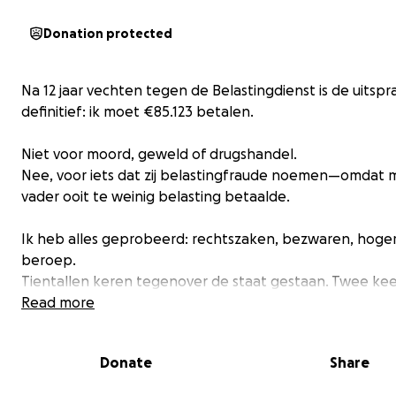
Donation protected
Na 12 jaar vechten tegen de Belastingdienst is de uitspr
definitief: ik moet €85.123 betalen.
Niet voor moord, geweld of drugshandel.
Nee, voor iets dat zij belastingfraude noemen—omdat m
vader ooit te weinig belasting betaalde.
Ik heb alles geprobeerd: rechtszaken, bezwaren, hoge
beroep.
Tientallen keren tegenover de staat gestaan. Twee kee
vastgezet.
Read more
En nu?
Een schuld die ik met €25 per maand in 283 jaar mag af
Donate
Share
Een ketting van papier, maar zwaarder dan staal.