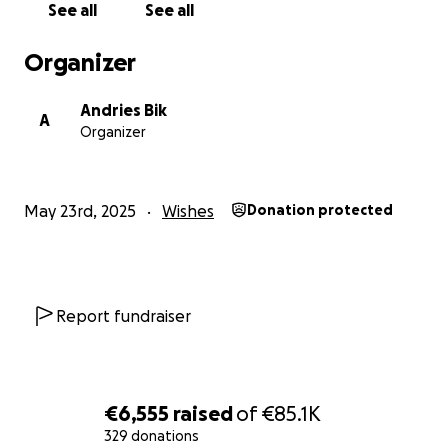
See all
See all
Help me vrij zijn. Help mee een ketting breken.
Organizer
Iedere naam komt op mijn boot—als symbool van dank, v
en verzet.
Andries Bik
A
Organizer
Met strijdbare groet,
Jullie altijd dankbare bootzwerver Andries Bik, misschien
binnenkort zonder ketting
May 23rd, 2025
Wishes
Donation protected
Report fundraiser
€6,555
raised
of
€85.1K
329 donations