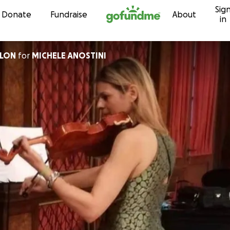
Sig
Skip to content
Donate
Fundraise
About
in
LLON
for
MICHELE ANOSTINI