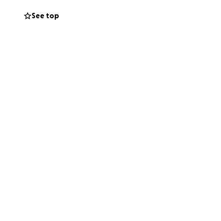
cuore per la
See top