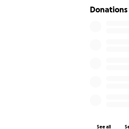
Ogni contributo, p
Donations
vostra generosità 
See all
Se