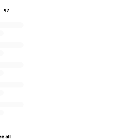
iccolo o grande, potrà fare la differenza. Vi ringraziamo di 
97
e per condividere questo gesto di solidarietà.
e all