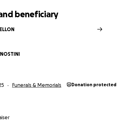
and beneficiary
BELLON
ANOSTINI
25
Funerals & Memorials
Donation protected
iser