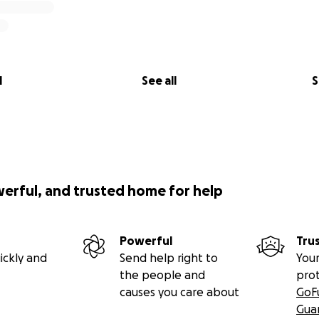
l
See all
S
werful, and trusted home for help
Powerful
Tru
ickly and
Send help right to
Your
the people and
pro
causes you care about
GoF
Gua