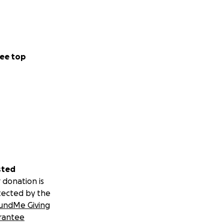
ee top
sted
 donation is
tected by the
undMe Giving
rantee