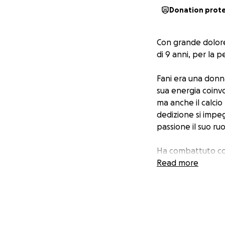
Donation prot
Con grande dolore
di 9 anni, per la p
Fani era una donna
sua energia coinv
ma anche il calcio
dedizione si impeg
passione il suo ruo
Ha combattuto con
grande di lei.
Read more
In questo momento 
nostro sostegno. 
futuro, affinché p