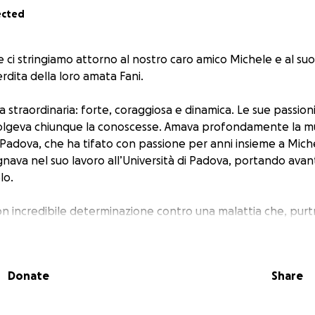
ected
 ci stringiamo attorno al nostro caro amico Michele e al su
erdita della loro amata Fani.
 straordinaria: forte, coraggiosa e dinamica. Le sue passioni
olgeva chiunque la conoscesse. Amava profondamente la music
 Padova, che ha tifato con passione per anni insieme a Miche
nava nel suo lavoro all’Università di Padova, portando avant
lo.
 incredibile determinazione contro una malattia che, purt
così difficile, vogliamo essere vicini a Michele ed Edoardo,
Donate
Share
Abbiamo creato questa raccolta fondi per aiutare Edoardo e
ossa crescere con il calore e la sicurezza che Fani avrebbe vo