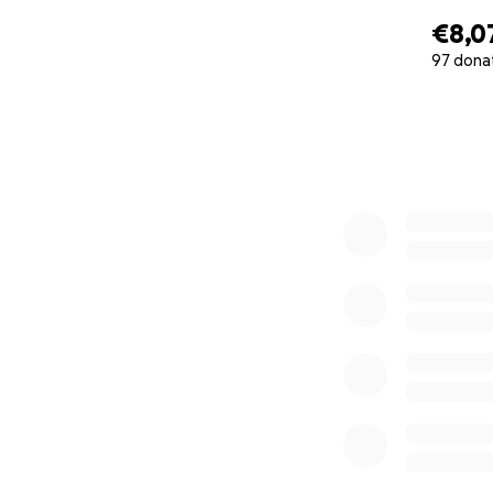
€8,0
97 dona
0% complete