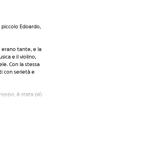
o piccolo Edoardo,
 erano tante, e la
a e il violino,
le. Con la stessa
i con serietà e
roppo, è stata più
 offrendo loro il
 supportare il suo
luto per lui.