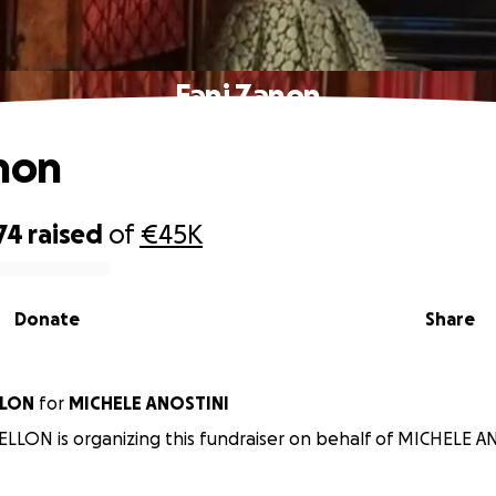
Fani Zanon
non
74
raised
of
€45K
Donate
Share
LLON
for
MICHELE ANOSTINI
LLON is organizing this fundraiser on behalf of MICHELE A