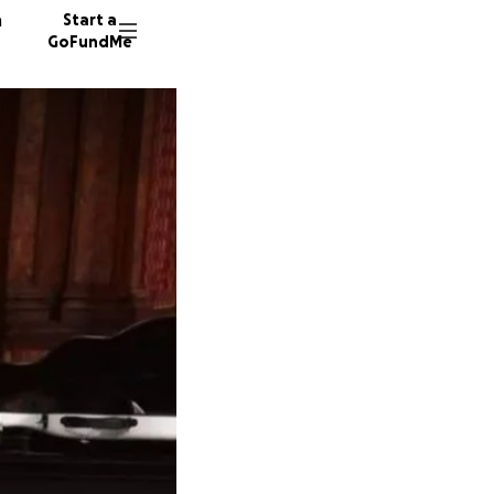
n
Start a
GoFundMe