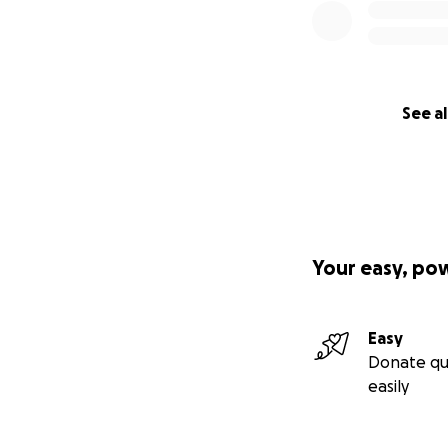
See al
Your easy, po
Easy
Donate qu
easily