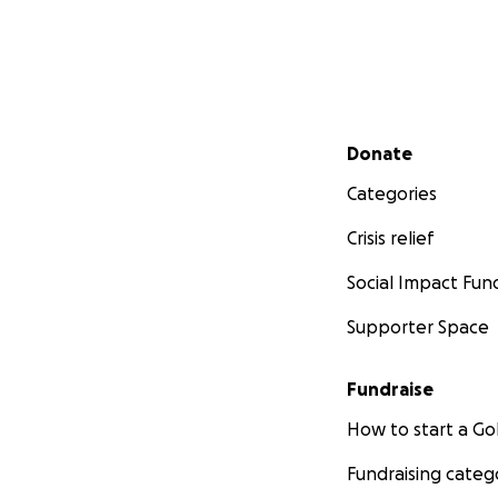
Secondary menu
Donate
Categories
Crisis relief
Social Impact Fun
Supporter Space
Fundraise
How to start a 
Fundraising categ