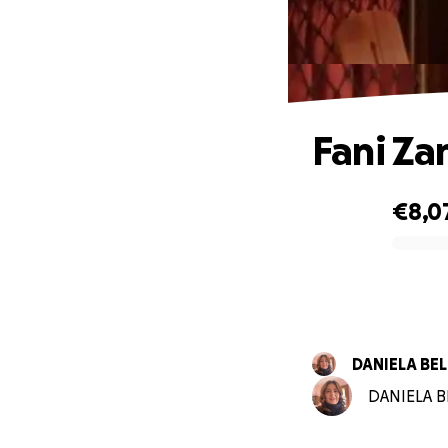
Fani Za
€8,0
0% complete
DANIELA BE
DANIELA BE