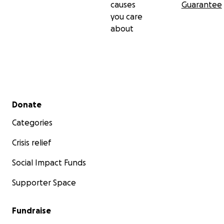
causes
Guarantee
you care
about
Secondary menu
Donate
Categories
Crisis relief
Social Impact Funds
Supporter Space
Fundraise