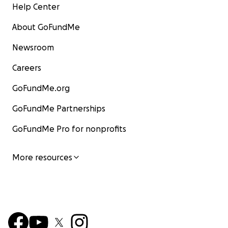
Help Center
About GoFundMe
Newsroom
Careers
GoFundMe.org
GoFundMe Partnerships
GoFundMe Pro for nonprofits
More resources