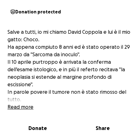
Donation protected
Salve a tutti, io mi chiamo David Coppola e lui è il mio
gatto: Choco.
Ha appena compiuto 8 anni ed è stato operato il 29
marzo da "Sarcoma da inoculo".
Il 10 aprile purtroppo è arrivata la conferma
dell'esame istologico, e in più il referto recitava "la
neoplasia si estende al margine profondo di
escissione".
In parole povere il tumore non è stato rimosso del
tutto.
Read more
Venerdì 18 aprile, allora,ho portato Choco a Parma
dalla Professoressa Martano per la visita
Donate
Share
specialistica.
La Professoressa mi ha consigliato di procedere con