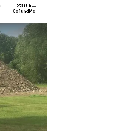
n
Start a
GoFundMe
B
S
156 don