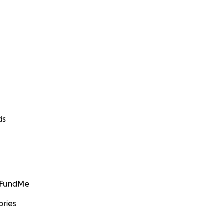
ds
GoFundMe
ories