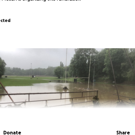
ected
Donate
Share