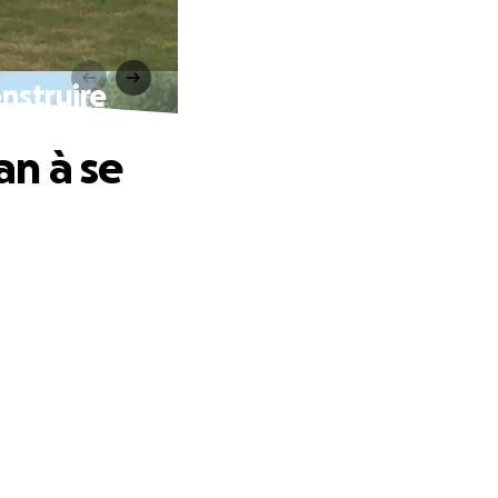
nstruire
an à se