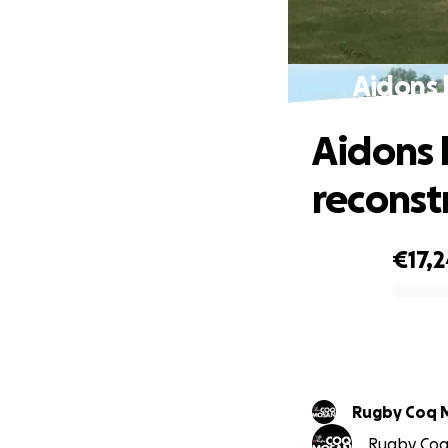
Aidons 
Aidons 
reconst
€17,
0% complete
Rugby C
Rugby Coq 