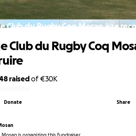
le Club du Rugby Coq Mosan à se reco
le Club du Rugby Coq Mos
ruire
248
raised
of
€30K
Donate
Share
oq Mosan
Mosan is organizing this fundraiser.