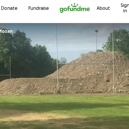
Sig
Skip to content
Donate
Fundraise
About
in
oq Mosan