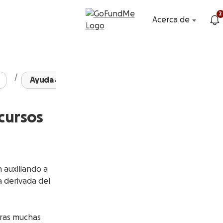
2
Acerca de
Ayuda a personas sin ...
cursos
 auxiliando a
a derivada del
tras muchas