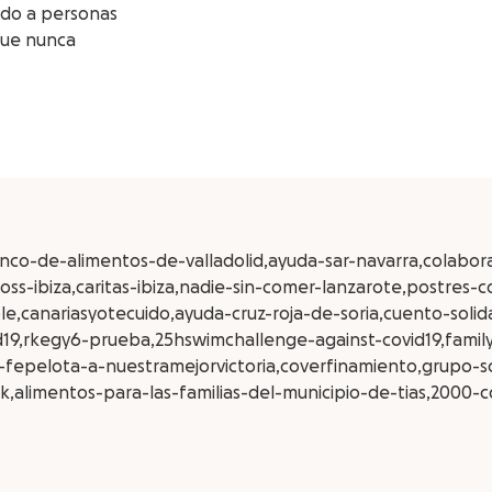
ndo a personas
que nunca
anco-de-alimentos-de-valladolid,ayuda-sar-navarra,colabora
ss-ibiza,caritas-ibiza,nadie-sin-comer-lanzarote,postres-c
,canariasyotecuido,ayuda-cruz-roja-de-soria,cuento-solida
d19,rkegy6-prueba,25hswimchallenge-against-covid19,famil
-fepelota-a-nuestramejorvictoria,coverfinamiento,grupo-s
k,alimentos-para-las-familias-del-municipio-de-tias,2000-