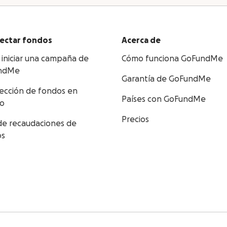
ectar fondos
Acerca de
iniciar una campaña de
Cómo funciona GoFundMe
ndMe
Garantía de GoFundMe
ección de fondos en
Países con GoFundMe
po
Precios
de recaudaciones de
os