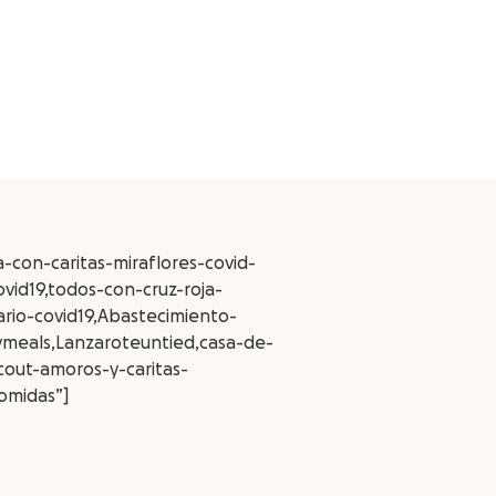
-con-caritas-miraflores-covid-
ovid19,todos-con-cruz-roja-
rio-covid19,Abastecimiento-
ymeals,Lanzaroteuntied,casa-de-
cout-amoros-y-caritas-
comidas”]