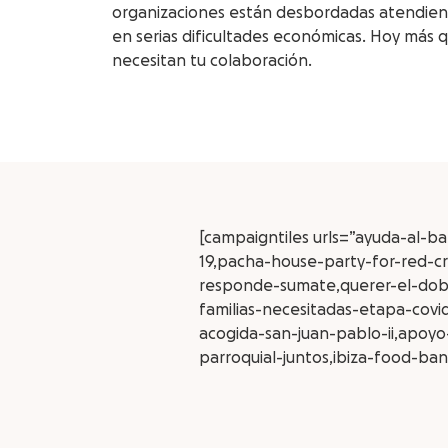
organizaciones están desbordadas atendie
en serias dificultades económicas. Hoy más 
necesitan tu colaboración.
[campaigntiles urls=”ayuda-al-b
19,pacha-house-party-for-red-cro
responde-sumate,querer-el-doble
familias-necesitadas-etapa-covi
acogida-san-juan-pablo-ii,apoyo
parroquial-juntos,ibiza-food-ban