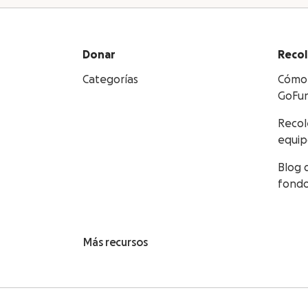
Donar
Recol
Categorías
Cómo 
GoFu
Recol
equi
Blog 
fond
Más recursos