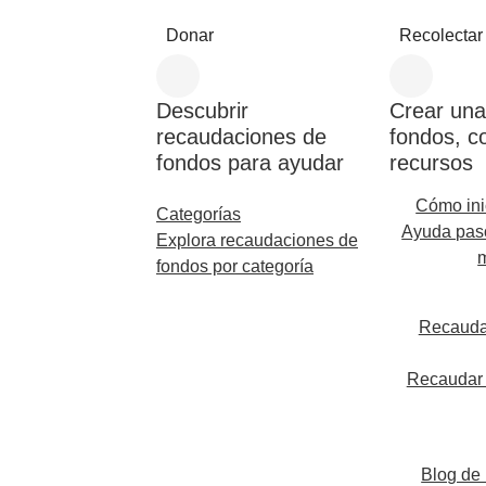
Donar
Recolectar
Descubrir
Crear una
recaudaciones de
fondos, c
fondos para ayudar
recursos
Cómo in
Categorías
Ayuda paso
Explora recaudaciones de
fondos por categoría
Recauda
Recaudar 
Blog de