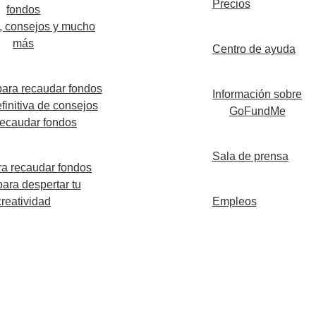
Precios
fondos
, consejos y mucho
más
Centro de ayuda
ara recaudar fondos
Información sobre
finitiva de consejos
GoFundMe
recaudar fondos
Sala de prensa
ra recaudar fondos
para despertar tu
creatividad
Empleos