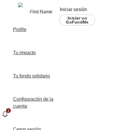
Iniciar sesión
First Name
Iniciar un
GoFundMe
Profile
Tu impacto
Tu fondo solidario
Configuración de la
cuenta
2
Cerrar sesión