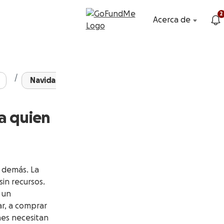
2
Acerca de
Navidades 2020, ayuda ...
a quien
s demás. La
in recursos.
 un
r, a comprar
nes necesitan