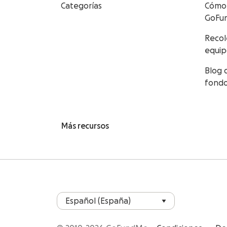
Categorías
Cómo 
GoFu
Recol
equi
Blog 
fond
Más recursos