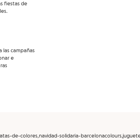
s fiestas de
les.
a las campañas
onar e
tras
tas-de-colores,navidad-solidaria-barcelonacolours,juguetes