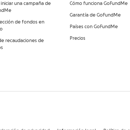
iniciar una campaña de
Cómo funciona GoFundMe
ndMe
Garantía de GoFundMe
ección de fondos en
Países con GoFundMe
po
Precios
de recaudaciones de
os