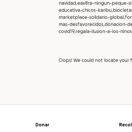
navidad,eax8ra-ningun-peque-sin
educativa-chicos-karibu,bicicle
marketplace-solidario-global,fo
mas-desfavorecidos,donacion-de-
covid19,regala-ilusion-a-los-ni
Oops! We could not locate your 
Donar
Recol