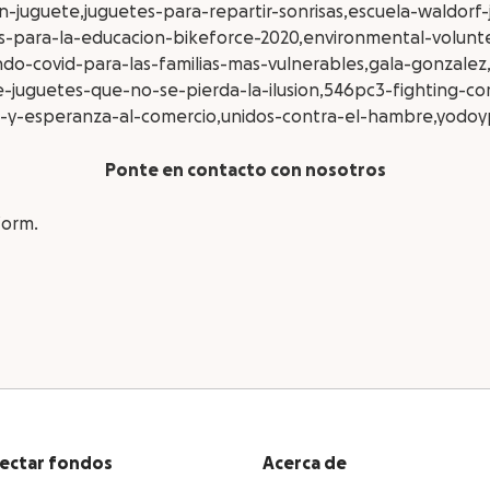
-juguete,juguetes-para-repartir-sonrisas,escuela-waldorf-
tas-para-la-educacion-bikeforce-2020,environmental-volun
ndo-covid-para-las-familias-mas-vulnerables,gala-gonzalez
juguetes-que-no-se-pierda-la-ilusion,546pc3-fighting-cor
nos-y-esperanza-al-comercio,unidos-contra-el-hambre,yodoy
Ponte en contacto con nosotros
form.
ectar fondos
Acerca de