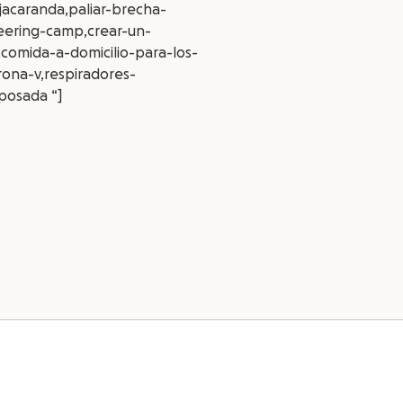
jacaranda,paliar-brecha-
teering-camp,crear-un-
,comida-a-domicilio-para-los-
ona-v,respiradores-
posada “]