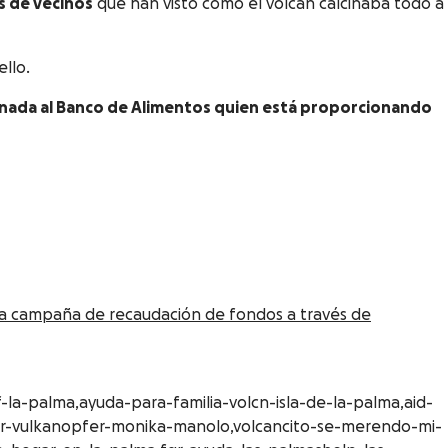
os de vecinos
que han visto cómo el volcán calcinaba todo a
llo.
inada al Banco de Alimentos quien está proporcionando
na campaña de recaudación de fondos a través de
-la-palma,ayuda-para-familia-volcn-isla-de-la-palma,aid-
-fr-vulkanopfer-monika-manolo,volcancito-se-merendo-mi-