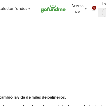
Ir directamente al contenido
In
Acerca
2
olectar fondos
de
 cambió la vida de miles de palmeros.