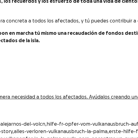
s, los recuerdos y los esfuerzo de toda una vida de cient
 concreta a todos los afectados, y tú puedes contribuir a e
o pon en marcha tú mismo una recaudación de fondos dest
tados de la isla.
imera necesidad a todos los afectados. Ayúdalos creando u
alejarnos-del-volcn,hilfe-fr-opfer-vom-vulkanausbruch-auf
story,alles-verloren-vulkanausbruch-la-palma,erste-hilfe