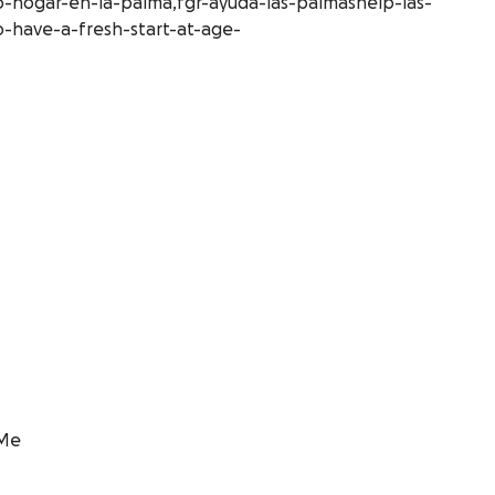
-hogar-en-la-palma,fgr-ayuda-las-palmashelp-las-
o-have-a-fresh-start-at-age-
dMe