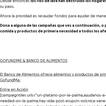
Desde entonces
los ríos de lava han destruido los hogare
su paso.
Ahora la prioridad es recaudar fondos para ayudar de manera
Dona
a alguna de las campañas que ves a continuación, 
comida y productos de primera necesidad a todos los afec
GOFUNDME & BANCO DE ALIMENTOS
El Banco de Alimentos ofrece alimentos y productos de pr
GoFundMe.
Entre en Acción
[campaigntiles urls=”un-platano-por-la-palma,ayudanos-a-
needed-on-la-palma,hay-vida-post-erupcin-volcnica-vane-