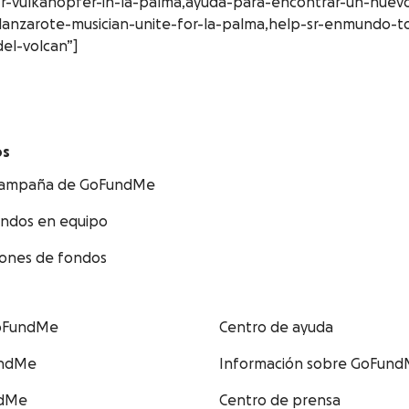
r-vulkanopfer-in-la-palma,ayuda-para-encontrar-un-nuevo
lanzarote-musician-unite-for-la-palma,help-sr-enmundo-t
el-volcan”]
os
 campaña de GoFundMe
ondos en equipo
iones de fondos
GoFundMe
Centro de ayuda
undMe
Información sobre GoFun
ndMe
Centro de prensa