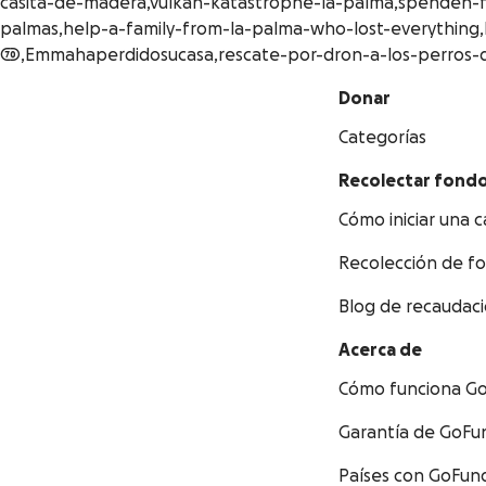
casita-de-madera,vulkan-katastrophe-la-palma,spenden-f
palmas,help-a-family-from-la-palma-who-lost-everything,
70,Emmahaperdidosucasa,rescate-por-dron-a-los-perros-d
Donar
Categorías
Recolectar fond
Cómo iniciar una
Recolección de f
Blog de recaudac
Acerca de
Cómo funciona 
Garantía de GoF
Países con GoFu