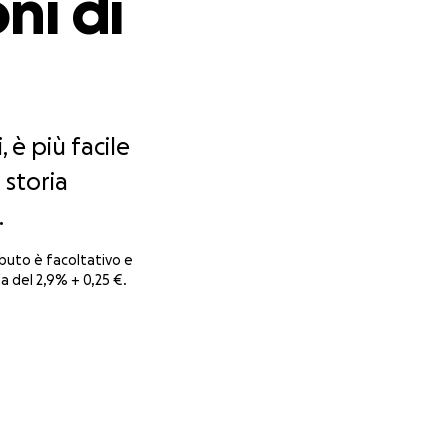
oni di
, è più facile
 storia
.
buto è facoltativo e
a del 2,9% + 0,25 €.