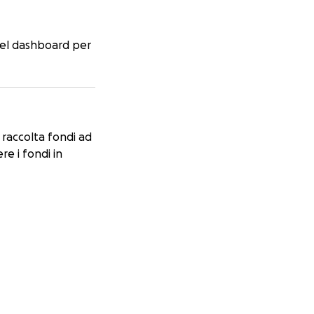
i nel dashboard per
 raccolta fondi ad
ere i fondi in