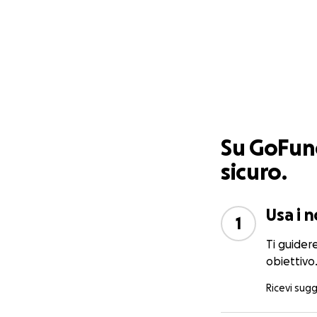
Su GoFund
sicuro.
Usa i n
1
Ti guider
obiettivo
Ricevi sug