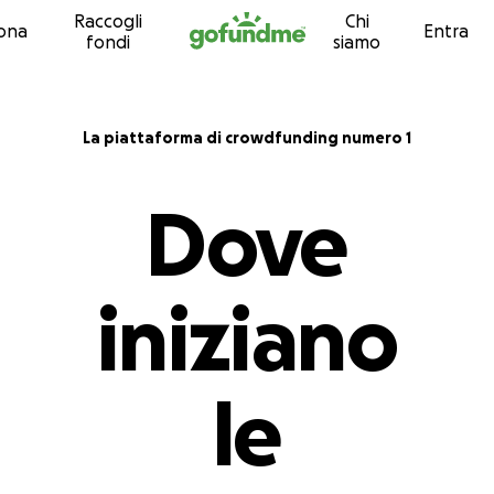
Raccogli
Chi
Vai al contenuto
ona
Entra
fondi
siamo
La piattaforma di crowdfunding numero 1
Dove
iniziano
le