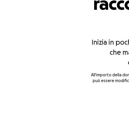
racco
Inizia in poc
che ma
All'importo della d
può essere modifica