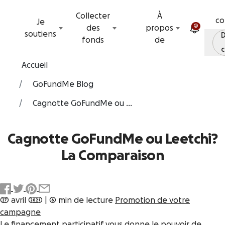
Passer au contenu
Collecter
À
co
Je
2
des
propos
soutiens
D
fonds
de
c
Accueil
GoFundMe Blog
Cagnotte GoFundMe ou ...
Cagnotte GoFundMe ou Leetchi?
La Comparaison
27 avril 2021
|
6 min de lecture
Promotion de votre
campagne
Le
financement participatif
vous donne le pouvoir de