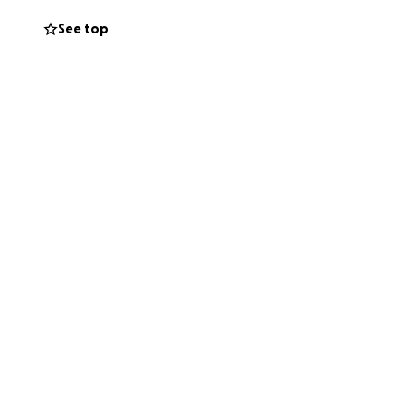
See top
o emocional
ue ya no pueden
hay salida.
ire, transforme y
 a escalar por