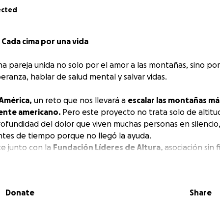
ected
 Cada cima por una vida
una pareja unida no solo por el amor a las montañas, sino po
ranza, hablar de salud mental y salvar vidas.
 América,
un reto que nos llevará a
escalar las montañas más
nente americano.
Pero este proyecto no trata solo de altitud
ofundidad del dolor que viven muchas personas en silencio, 
tes de tiempo porque no llegó la ayuda.
e junto con la
Fundación Líderes de Altura,
asociación sin 
abajando por el bienestar emocional.
BJETIVO
?
Donate
Share
,680 MXN
, donde el
100%
irá destinado al programa FELI (F
deres)
0 adolescentes
de 6 escuelas secundarias públicas con ed