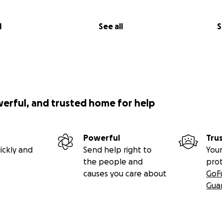
. Every peso counts. Every life counts.
l
See all
S
eving in this cause, for walking beside us, and for helping u
ost.
werful, and trusted home for help
Powerful
Tru
ickly and
Send help right to
Your
the people and
pro
causes you care about
GoF
Gua