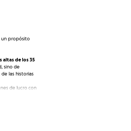
r un propósito
 altas de los 35
, sino de
de las historias
fines de lucro con
ortalecimiento
ucación emocional