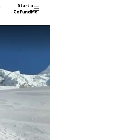
n
Start a
GoFundMe