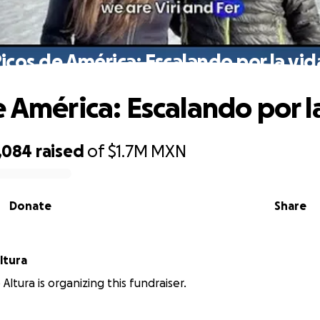
icos de América: Escalando por la vid
e América: Escalando por la
,084
raised
of
$1.7M
MXN
Donate
Share
ltura
Altura is organizing this fundraiser.