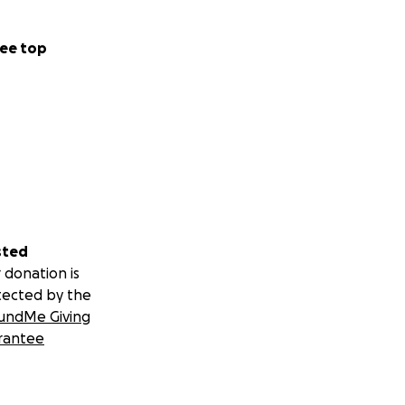
ee top
s climb for those
sted
 donation is
tected by the
undMe Giving
rantee