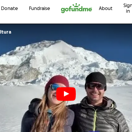
Sig
Skip to content
Donate
Fundraise
About
in
ltura