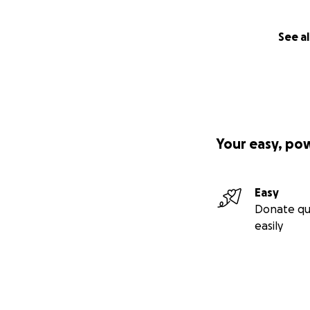
Every meter counts
See al
Thank you for beli
who need it the m
Viri & Fer
Your easy, po
Easy
Donate qu
easily