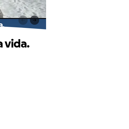
a.
 vida.