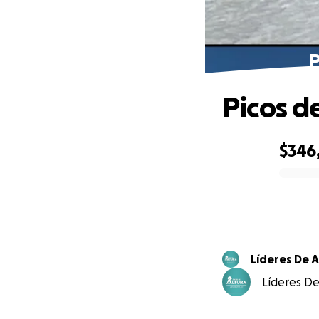
P
Picos d
$346
0% complete
Líderes De A
Líderes De 