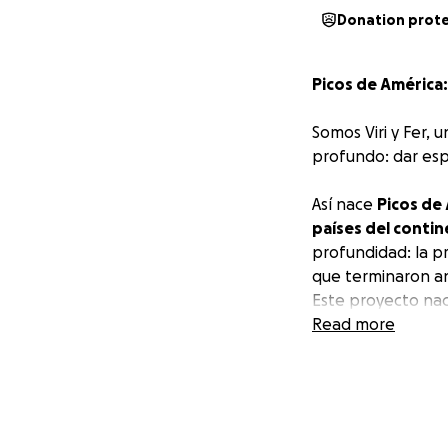
Donation prot
Picos de América:
Somos Viri y Fer, 
profundo: dar espe
Así nace
Picos de
países del conti
profundidad: la pr
que terminaron an
Este proyecto nac
más de 11 años tr
Read more
¿Cuál es nuestro
O
• Recaudar
$1,782
Emocional para Lí
• Impactar a
3,00