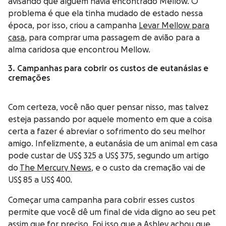
avisando que alguém havia encontrado Mellow. O
problema é que ela tinha mudado de estado nessa
época, por isso, criou a campanha
Levar Mellow para
casa
, para comprar uma passagem de avião para a
alma caridosa que encontrou Mellow.
3. Campanhas para cobrir os custos de eutanásias e
cremações
Com certeza, você não quer pensar nisso, mas talvez
esteja passando por aquele momento em que a coisa
certa a fazer é abreviar o sofrimento do seu melhor
amigo. Infelizmente, a eutanásia de um animal em casa
pode custar de US$ 325 a US$ 375, segundo um artigo
do
The Mercury News
, e o custo da cremação vai de
US$ 85 a US$ 400.
Começar uma campanha para cobrir esses custos
permite que você dê um final de vida digno ao seu pet
assim que for preciso. Foi isso que a Ashley achou que