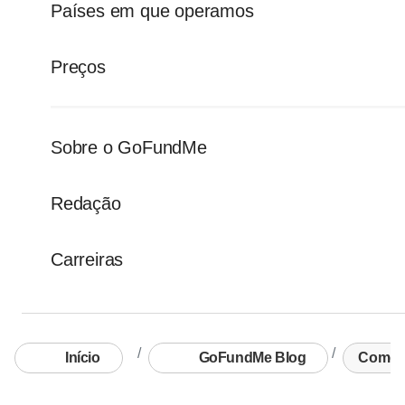
Países em que operamos
Preços
Sobre o GoFundMe
Redação
Carreiras
Início
GoFundMe Blog
Como u