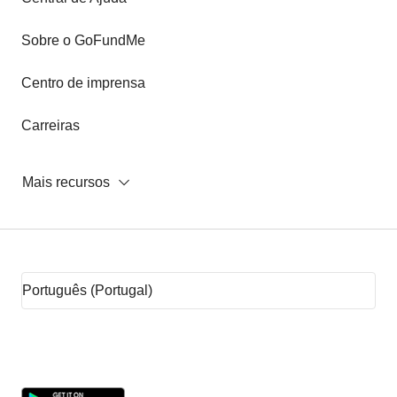
Sobre o GoFundMe
Centro de imprensa
Carreiras
Mais recursos
Dicas para arrecadação de fundos
Ideias para arrecadação de fundos
Sites de arrecadação de fundos
O que é crowdfunding?
Por que o GoFundMe