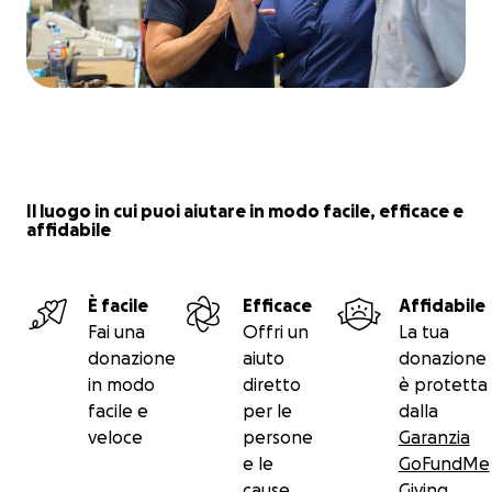
Il luogo in cui puoi aiutare in modo facile, efficace e
affidabile
È facile
Efficace
Affidabile
Fai una
Offri un
La tua
donazione
aiuto
donazione
in modo
diretto
è protetta
facile e
per le
dalla
veloce
persone
Garanzia
e le
GoFundMe
cause
Giving