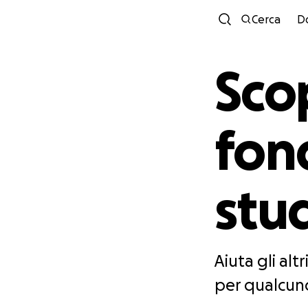
Cerca
D
Scop
fond
stu
Aiuta gli al
per qualcuno