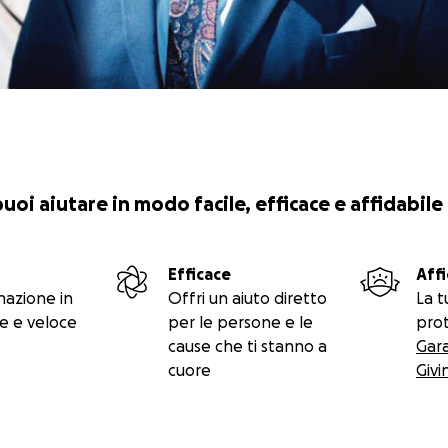
 puoi aiutare in modo facile, efficace e affidabile
Efficace
Affi
nazione in
Offri un aiuto diretto
La t
e e veloce
per le persone e le
prot
cause che ti stanno a
Gar
cuore
Givi