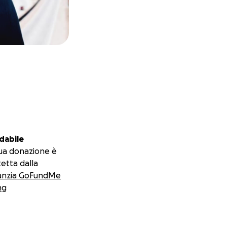
dabile
ua donazione è
etta dalla
anzia GoFundMe
ng