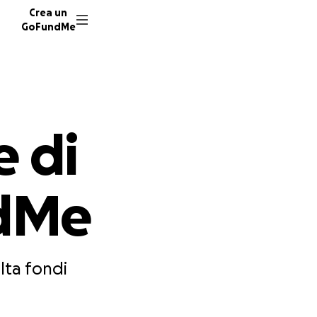
Crea un
GoFundMe
e di
ndMe
lta fondi