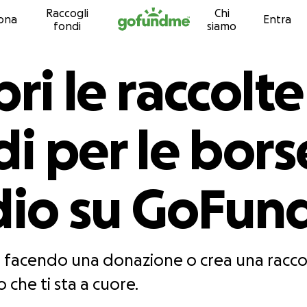
Raccogli
Chi
Vai al contenuto
ona
Entra
fondi
siamo
ri le raccolte
i per le bors
dio su GoFu
tri facendo una donazione o crea una racco
 che ti sta a cuore.