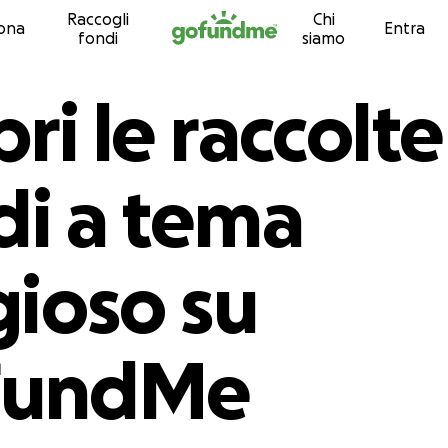
Raccogli
Chi
Vai al contenuto
ona
Entra
fondi
siamo
ri le raccolte
di a tema
gioso su
FundMe