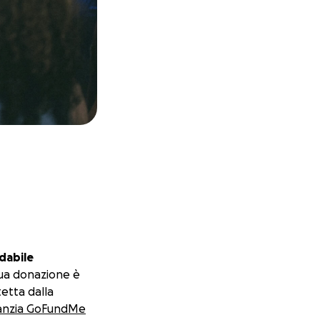
dabile
ua donazione è
etta dalla
anzia GoFundMe