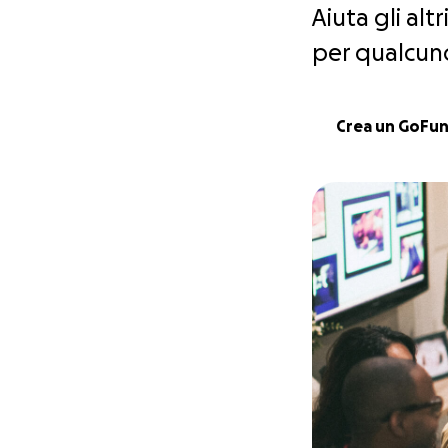
Aiuta gli al
per qualcuno
Crea un GoFu