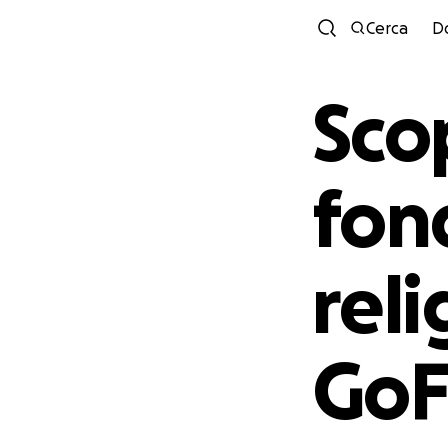
Cerca
D
Scop
fon
reli
Go