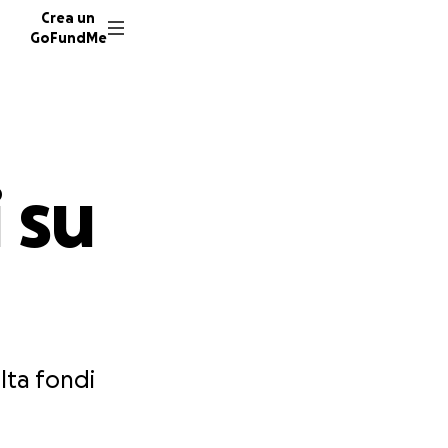
Crea un
GoFundMe
 su
lta fondi