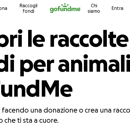
Raccogli
Chi
Vai al contenuto
ona
Entra
fondi
siamo
ri le raccolte
i per animali
FundMe
tri facendo una donazione o crea una racco
 che ti sta a cuore.