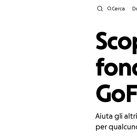
Cerca
D
Scop
fond
Go
Aiuta gli al
per qualcuno