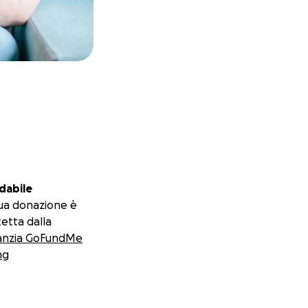
dabile
ua donazione è
etta dalla
anzia GoFundMe
ng