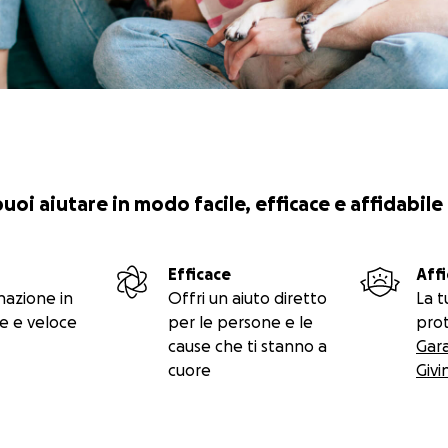
 puoi aiutare in modo facile, efficace e affidabile
Efficace
Affi
nazione in
Offri un aiuto diretto
La t
e e veloce
per le persone e le
prot
cause che ti stanno a
Gar
cuore
Givi