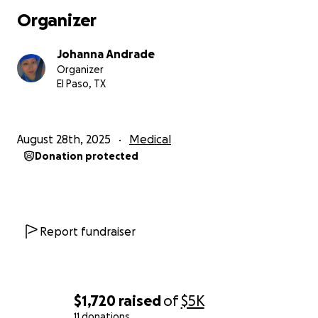
• Meals while away from home ️
Organizer
• Transportation to and from MD Anderson
• Travel back to Houston for surgery ✈️
Johanna Andrade
Organizer
This journey has been very hard, but I’m holding on
El Paso, TX
to hope and to my faith. If you are able to help by
donating, I would be deeply grateful. If you can’t
donate, please consider sharing my story so that it
August 28th, 2025
Medical
can reach others who may be able to help.
Donation protected
From the bottom of my heart, thank you for your
kindness, generosity, and prayers. May God bless
you.
Every prayer, every share, every donation is a
Report fundraiser
blessing. From the bottom of my heart, thank you
for helping me keep fighting.
********************************************
$1,720
raised
of
$5K
**
11 donations