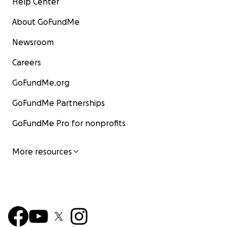
Help Center
About GoFundMe
Newsroom
Careers
GoFundMe.org
GoFundMe Partnerships
GoFundMe Pro for nonprofits
More resources