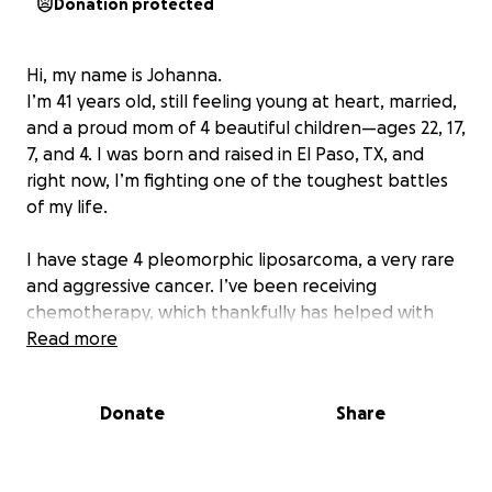
Donation protected
Hi, my name is Johanna.
I’m 41 years old, still feeling young at heart, married,
and a proud mom of 4 beautiful children—ages 22, 17,
7, and 4. I was born and raised in El Paso, TX, and
right now, I’m fighting one of the toughest battles
of my life.
I have stage 4 pleomorphic liposarcoma, a very rare
and aggressive cancer. I’ve been receiving
chemotherapy, which thankfully has helped with
some of the tumors in my body. However, the tumor
Read more
on my left shoulder has continued to grow, and
chemo is no longer helping it. Because of this, my
Donate
Share
oncologist at MD Anderson in Houston has decided
to stop chemo and begin radiation treatment
directly on my shoulder.