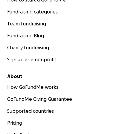
Desde lo más profundo de mi corazón, gracias por
Fundraising categories
ayudarme a seguir luchando.
Team fundraising
Fundraising Blog
Charity fundraising
Sign up as a nonprofit
About
How GoFundMe works
GoFundMe Giving Guarantee
Supported countries
Pricing