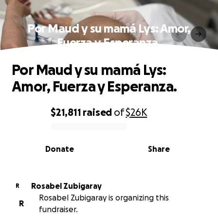
Por Maud y su mamá Lys: Amor,
Fuerza y Esperanza.
Por Maud y su mamá Lys:
Amor, Fuerza y Esperanza.
$21,811
raised
of
$26K
0% complete
Donate
Share
Rosabel Zubigaray
R
Rosabel Zubigaray is organizing this
R
fundraiser.