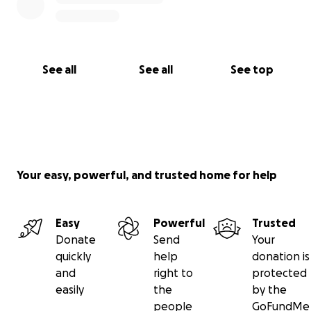
See all
See all
See top
Your easy, powerful, and trusted home for help
Easy
Powerful
Trusted
Donate
Send
Your
quickly
help
donation is
and
right to
protected
easily
the
by the
people
GoFundMe