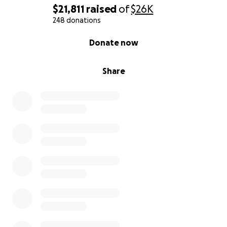
tan delicado.
$21,811
raised
of
$26K
248 donations
✨ Toda ayuda cuenta, ya sea una donación o
0% complete
Donate now
simplemente compartir esta campaña con tus
contactos. Entre todos podemos marcar una gran
diferencia en sus vidas.
Share
Gracias de todo corazón por tu generosidad,
empatía y oraciones.
Con gratitud,
Rosabel