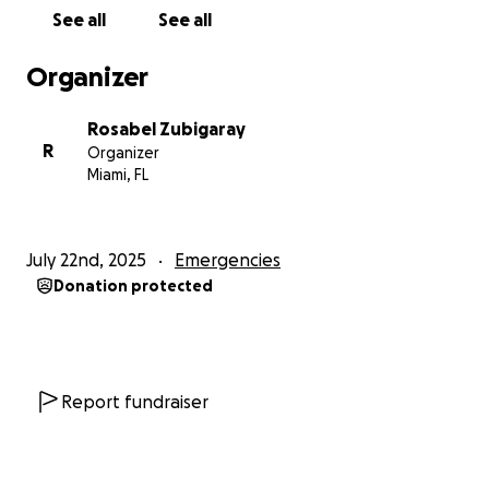
trabajo para estar con Maud las 24 horas del día.
See all
See all
Esto ha significado una pérdida total de ingresos
mientras enfrenta una carga enorme de gastos:
Organizer
tratamientos médicos, medicamentos, transporte,
hospitalizaciones, estadías prolongadas fuera de
Rosabel Zubigaray
casa, alimentación terapéutica, suplementos,
R
Organizer
terapias complementarias y apoyo psicológico tanto
Miami, FL
para Maud como para ella.
A su lado también está, desde el corazón, su otra
July 22nd, 2025
Emergencies
madre, quien forma parte amorosa y activa de su
Donation protected
vida.
Como amiga cercana, he sido testigo de su fortaleza
y entrega, pero también del profundo desgaste
emocional y económico que están atravesando. Por
Report fundraiser
eso he creado esta campaña, con la esperanza de
aliviar un poco su carga y asegurar que Maud siga
recibiendo todo lo que necesita en este momento