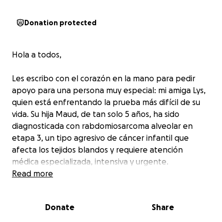
Donation protected
Hola a todos,
Les escribo con el corazón en la mano para pedir
apoyo para una persona muy especial: mi amiga Lys,
quien está enfrentando la prueba más difícil de su
vida. Su hija Maud, de tan solo 5 años, ha sido
diagnosticada con rabdomiosarcoma alveolar en
etapa 3, un tipo agresivo de cáncer infantil que
afecta los tejidos blandos y requiere atención
médica especializada, intensiva y urgente.
Read more
Maud es una niña con un corazón inmenso, alma
luminosa y una sonrisa que irradia esperanza. El
Donate
Share
diagnóstico llegó el 6 de abril de 2025, tras semanas
de estudios médicos y síntomas que encendieron