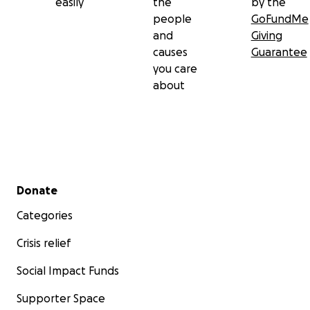
easily
the
by the
people
GoFundMe
and
Giving
causes
Guarantee
you care
about
Secondary menu
Donate
Categories
Crisis relief
Social Impact Funds
Supporter Space