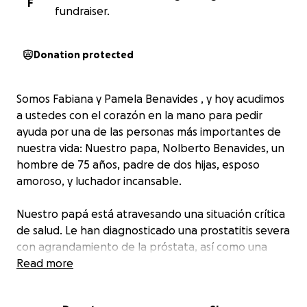
F
fundraiser.
Donation protected
Somos Fabiana y Pamela Benavides , y hoy acudimos
a ustedes con el corazón en la mano para pedir
ayuda por una de las personas más importantes de
nuestra vida: Nuestro papa, Nolberto Benavides, un
hombre de 75 años, padre de dos hijas, esposo
amoroso, y luchador incansable.
Nuestro papá está atravesando una situación crítica
de salud. Le han diagnosticado una prostatitis severa
con agrandamiento de la próstata, así como una
hernia testicular que requiere intervención quirúrgica
Read more
urgente. Actualmente, no puede orinar por sí solo y
debe mantenerse con una sonda permanente, lo