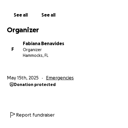
estimado es de $6,000, monto que incluye tanto la
operación como los exámenes, consultas médicas,
See all
See all
medicamentos y hospitalización.
Organizer
Cualquier colaboración, por pequeña que sea, será
una gran ayuda. Y si no puedes donar, compartir esta
Fabiana Benavides
campaña también es un acto de amor que podría
F
Organizer
marcar la diferencia.
Hammocks, FL
Queremos devolverle la esperanza a nuestro papá y
verlo nuevamente de pie, sonriendo, y disfrutando
May 15th, 2025
Emergencies
de su familia. Con tu ayuda, lo podemos lograr.
Donation protected
Gracias de todo corazón por leer, compartir y
apoyarnos en este momento tan difícil.
Report fundraiser