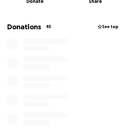
Donate
Share
que deteriora su salud y su calidad de vida cada día
más.
Además de la cirugía, necesita realizarse una serie de
Donations
45
See top
exámenes médicos imprescindibles para garantizar
que pueda ser operado con seguridad:
• Ultrasonido de piel y partes blandas inguinal
• Ecograma testicular
• Rayos X y tele de tórax
• Exámenes de sangre
• Ultrasonido abdominal, prostático y transversal
• PSA total y libre
• Consultas con un neumólogo y un cardiólogo
• Tratamiento con antibióticos y medicamentos
específicos
Todos estos estudios y tratamientos son costosos, y
nuestra familia, lamentablemente, no cuenta con los
recursos para cubrirlos. El presupuesto total