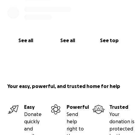
See all
See all
See top
Your easy, powerful, and trusted home for help
Easy
Powerful
Trusted
Donate
Send
Your
quickly
help
donation is
and
right to
protected