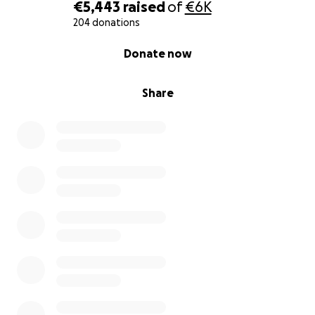
€5,443
raised
of
€6K
204 donations
0% complete
Donate now
Share