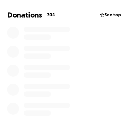
Lasst uns gemeinsam dafür sorgen, dass sie in Würde
Donations
204
See top
und Frieden verabschiedet werden kann – dort, wo
ihre Wurzeln sind.
Im Namen aller, die sie lieben und vermissen:
Vielen Dank für eure Hilfe und euer Mitgefühl.
————————————————————
Со голема тага се простуваме од нашата драга
Глорија, која прерано не напушти.
Собирањето донации е со цел да ѝ помогнеме на
нејзината фамилија со трошоците за погреб и пренос
во родната Македонија.
Вкупните трошоци се околу 4000 евра – секоја
помош е добредојдена.
Ви благодариме од срце на секој кој ќе донира и ќе
помогне.