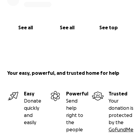
See all
See all
See top
Your easy, powerful, and trusted home for help
Easy
Powerful
Trusted
Donate
Send
Your
quickly
help
donation is
and
right to
protected
easily
the
by the
people
GoFundMe