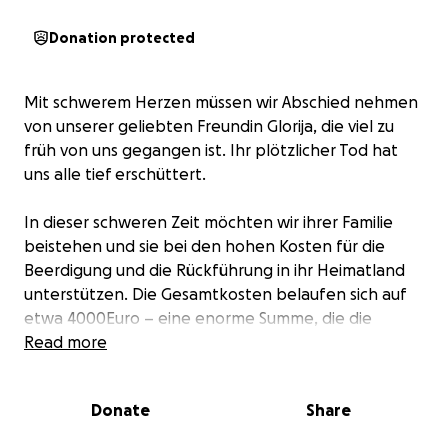
Donation protected
Mit schwerem Herzen müssen wir Abschied nehmen
von unserer geliebten Freundin Glorija, die viel zu
früh von uns gegangen ist. Ihr plötzlicher Tod hat
uns alle tief erschüttert.
In dieser schweren Zeit möchten wir ihrer Familie
beistehen und sie bei den hohen Kosten für die
Beerdigung und die Rückführung in ihr Heimatland
unterstützen. Die Gesamtkosten belaufen sich auf
etwa 4000Euro – eine enorme Summe, die die
Familie allein nicht tragen kann.
Read more
Wir bitten euch von Herzen um Unterstützung –
Donate
Share
jeder Beitrag, ob groß oder klein, hilft weiter und
bringt uns diesem Ziel näher.