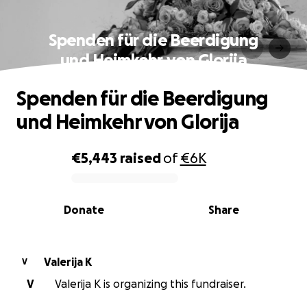
Spenden für die Beerdigung
und Heimkehr von Glorija
Spenden für die Beerdigung
und Heimkehr von Glorija
€5,443
raised
of
€6K
0% complete
Donate
Share
Valerija K
V
V
Valerija K is organizing this fundraiser.