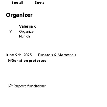
See all
See all
Organizer
Valerija K
V
Organizer
Munich
June 9th, 2025
Funerals & Memorials
Donation protected
Report fundraiser