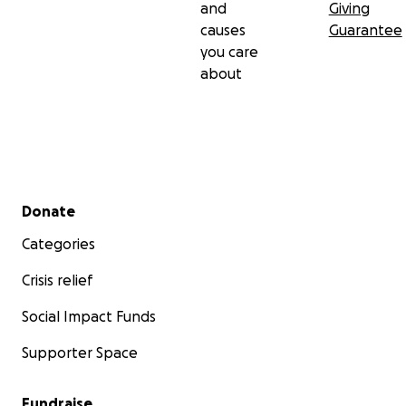
and
Giving
causes
Guarantee
you care
about
Secondary menu
Donate
Categories
Crisis relief
Social Impact Funds
Supporter Space
Fundraise