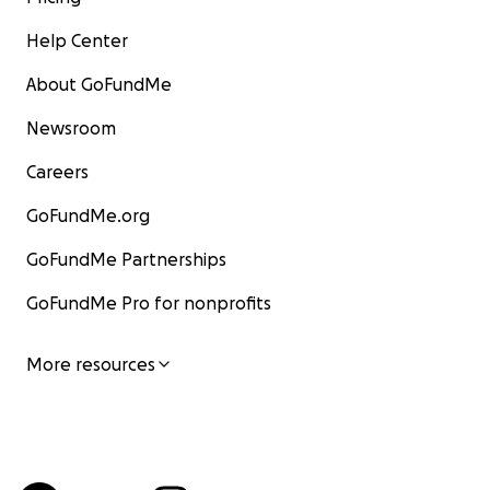
Help Center
About GoFundMe
Newsroom
Careers
GoFundMe.org
GoFundMe Partnerships
GoFundMe Pro for nonprofits
More resources