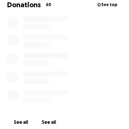
Donations
60
See top
Via deze pagina kunt u doneren. Alle kleine beetjes
helpen en alles wordt ontzettend gewaardeerd.
Zo laten we zien dat zorg voor elkaar begint aan
tafel, maar verder reikt dan de avond zelf.
Wij bedanken u alvast voor uw steun.
Met warme groet,
Bierclub Plato 90
PR-commissie
Amphitryon Studentenvereniging
See all
See all