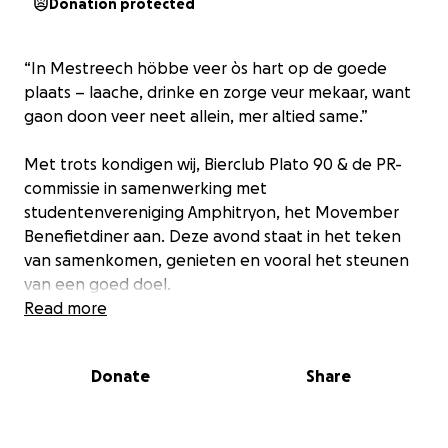
Donation protected
“In Mestreech höbbe veer òs hart op de goede
plaats – laache, drinke en zorge veur mekaar, want
gaon doon veer neet allein, mer altied same.”
Met trots kondigen wij, Bierclub Plato 90 & de PR-
commissie in samenwerking met
studentenvereniging Amphitryon, het Movember
Benefietdiner aan. Deze avond staat in het teken
van samenkomen, genieten en vooral het steunen
van een goed doel.
Read more
Dit jaar leggen we de focus op de mentale
gezondheid van mannen. We willen het gesprek
Donate
Share
openen, taboes doorbreken en steun bieden aan
wie dat nodig heeft, in samenwerking met het
Movember-initiatief.