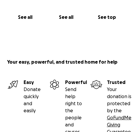
See all
See all
See top
Your easy, powerful, and trusted home for help
Easy
Powerful
Trusted
Donate
Send
Your
quickly
help
donation is
and
right to
protected
easily
the
by the
people
GoFundMe
and
Giving
causes
Guarantee