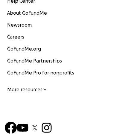
Help Center
About GoFundMe
Newsroom
Careers
GoFundMe.org
GoFundMe Partnerships
GoFundMe Pro for nonprofits
More resources