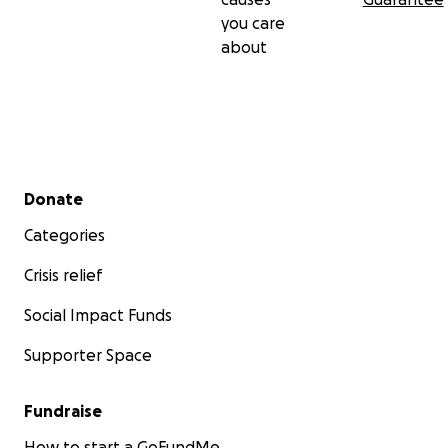
you care
about
Secondary menu
Donate
Categories
Crisis relief
Social Impact Funds
Supporter Space
Fundraise
How to start a GoFundMe