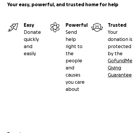
Your easy, powerful, and trusted home for help
Easy
Powerful
Trusted
Donate
Send
Your
quickly
help
donation is
and
right to
protected
easily
the
by the
people
GoFundMe
and
Giving
causes
Guarantee
you care
about
Secondary menu