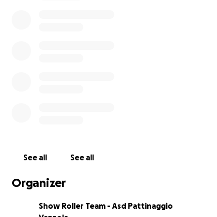
soddisfazioni vedendoci partecipi ai Campionati
Europei e Mondiali dal 2019 ad oggi.
Quest’anno, con la nuova formazione, abbiamo
presentato un programma di gara particolare, dal
titolo “Senza Via D’Uscita”, il cui tema verte sulla
storia del filo d’Arianna, capace di emozionare noi
stessi ed il pubblico. Dopo il primo posto al
Campionato Regionale abbiamo ottenuto il terzo
posto ai Campionati Italiani che ci ha permesso di
qualificarci ancora una volta per la competizione più
importante del nostro sport, i Campionati Mondiali
che si terranno a Pechino in Cina il prossimo ottobre!
See all
See all
Un obbiettivo prestigioso che tuttavia comporta
anche un enorme impegno economico: il volo, i
Organizer
trasferimenti in loco, l’attrezzatura tecnica, il vitto e
l’alloggio per l’intera squadra, costi che sono a carico
Show Roller Team - Asd Pattinaggio
nostro e delle nostre famiglie. Ecco che il Vostro