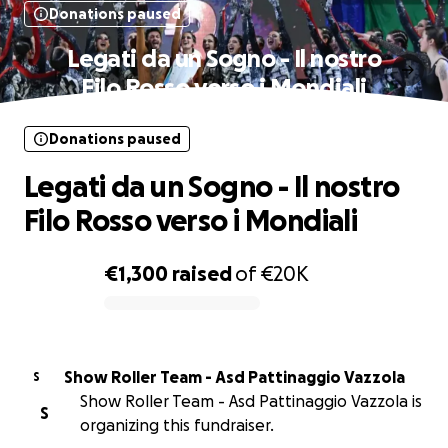
Donations paused
Legati da un Sogno - Il nostro
Filo Rosso verso i Mondiali
Donations paused
Legati da un Sogno - Il nostro
Filo Rosso verso i Mondiali
€1,300
raised
of
€20K
0% complete
Show Roller Team - Asd Pattinaggio Vazzola
S
Show Roller Team - Asd Pattinaggio Vazzola is
S
organizing this fundraiser.