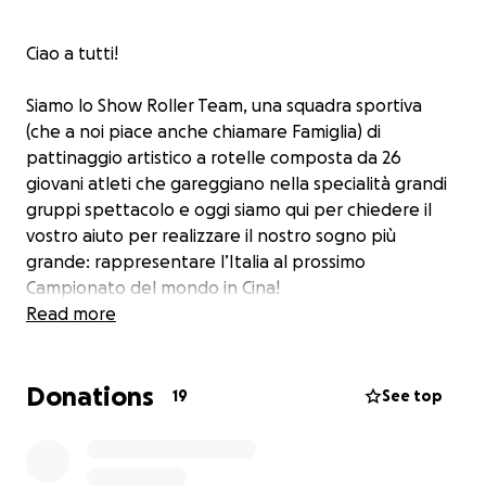
Ciao a tutti!
Siamo lo Show Roller Team, una squadra sportiva
(che a noi piace anche chiamare Famiglia) di
pattinaggio artistico a rotelle composta da 26
giovani atleti che gareggiano nella specialità grandi
gruppi spettacolo e oggi siamo qui per chiedere il
vostro aiuto per realizzare il nostro sogno più
grande: rappresentare l’Italia al prossimo
Campionato del mondo in Cina!
Read more
È un traguardo che ci rende particolarmente
orgogliosi perché è il frutto di un enorme lavoro
Donations
svolto negli anni portando in pista i nostri valori
19
See top
ovvero lo spirito di squadra, il rispetto, la tenacia, la
determinazione, il sacrificio ed una passione infinita
per questo sport che ci ha donato tante gioie e