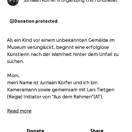
Jurriaan Körfer is organizing this fundraiser.
Donation protected
Als ein Kind vor einem unbekannten Gemälde im
Museum verunglückt, beginnt eine erfolglose
Künstlerin nach der Wahrheit hinter dem Unfall zu
suchen.
Moin,
mein Name ist Jurriaan Körfer und ich bin
Kameramann sowie gemeinsam mit Lars Tietgen
(Regie) Initiator von “Aus dem Rahmen”(AT).
Worum es geht:
Read more
“Aus dem Rahmen” (AT) ist ein ca. 84 Minuten langer
Horror/Drama-Spielfilm, den wir im Juni dieses Jahr
Donate
Share