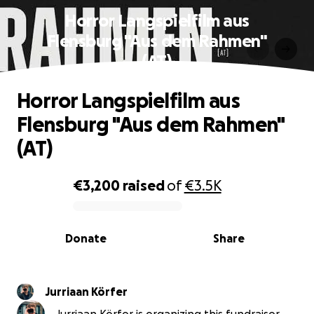
Horror Langspielfilm aus
Flensburg "Aus dem Rahmen"
(AT)
Horror Langspielfilm aus
Flensburg "Aus dem Rahmen"
(AT)
€3,200
raised
of
€3.5K
0% complete
Donate
Share
Jurriaan Körfer