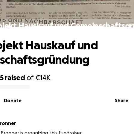
ojekt Hauskauf und Gemeinschaftsg
jekt Hauskauf und
schaftsgründung
85
raised
of
€14K
Donate
Share
Bronner
Bronner is organizing this fundraiser.