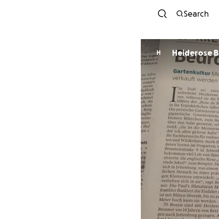
Search
Heiderose 
H