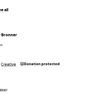
e all
 Bronner
en
Creative
Donation protected
iser