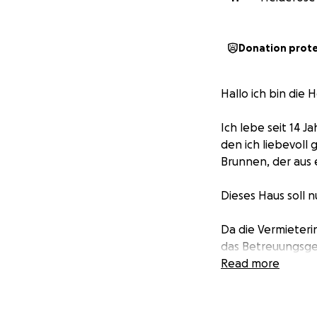
Donation prot
Hallo ich bin die 
Ich lebe seit 14 
den ich liebevoll
Brunnen, der aus 
Dieses Haus soll 
Da die Vermieteri
das Betreuungsge
Andere Käufer sit
Read more
Mein Wunsch ist e
Lebens- und Herz