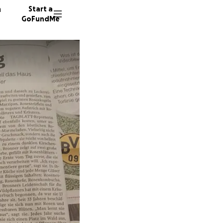
n
Start a
GoFundMe