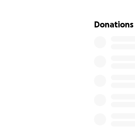
Durch das Vorkauf
die finanziellen Mi
Donations
Die Spenden werd
Nicht nur ich, so
den Rosen und de
ein in den Duft d
Durch eure Spende