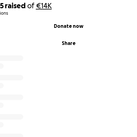
85
raised
of
€14K
ions
Donate now
Share