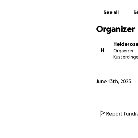
See all
Se
Organizer
Heiderose
H
Organizer
Kusterding
June 13th, 2025
Report fundra