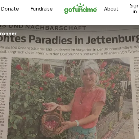
Sig
Skip to content
Donate
Fundraise
About
in
Bronner