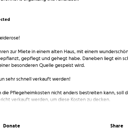
ected
Heiderose!
Jahren zur Miete in einem alten Haus, mit einem wundersch
 gepflanzt, gepflegt und gehegt habe. Daneben liegt ein sc
einer besonderen Quelle gespeist wird.
nun sehr schnell verkauft werden!
n die Pflegeheimkosten nicht anders bestreiten kann, soll d
richt verkauft werden, um diese Kosten zu decken.
zen schon in den Startlöchern.
s, dieses Haus selbst zu erwerben und darin eine kleine kr
Donate
Share
ensgemeinschaft zu gründen.