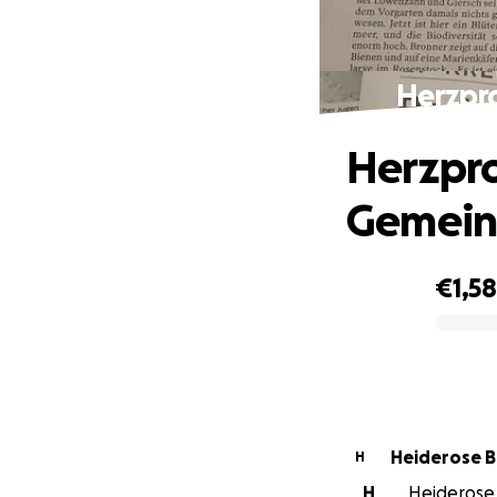
Herzpr
Herzpro
Gemein
€1,5
0% complete
Heiderose 
H
H
Heiderose 