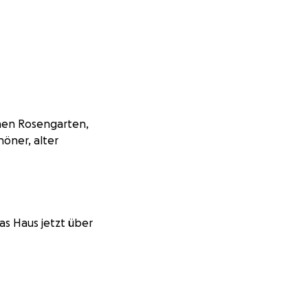
önen Rosengarten,
höner, alter
as Haus jetzt über
eative Wohn-,