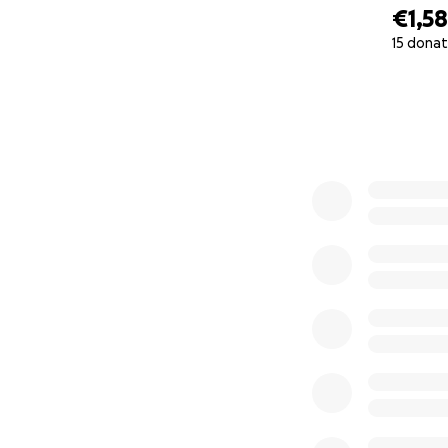
€1,5
15 donat
0% complete