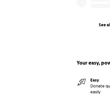
See al
Your easy, po
Easy
Donate qu
easily