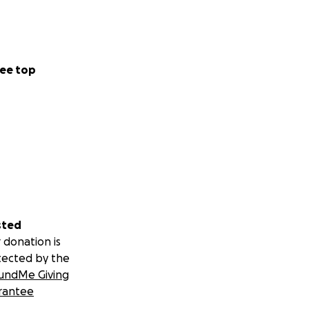
ee top
sted
 donation is
tected by the
undMe Giving
rantee