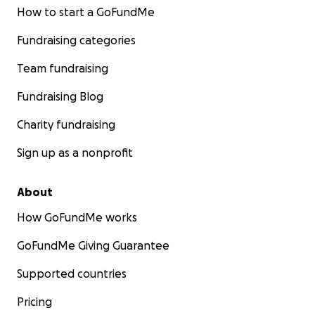
Même 5$ fait une différence.
How to start a GoFundMe
Et si vous ne pouvez pas donner, partager cette
Fundraising categories
page peut aussi énormément aider.
Team fundraising
Malice a déjà tant souffert dans sa vie. Elle mérite
d’avoir une chance de vivre, sans douleur, aimée et
Fundraising Blog
en sécurité.
Charity fundraising
Aidez-nous à tenir la promesse qu’on lui a faite.
Sign up as a nonprofit
Du fond du cœur,
Merci.
About
How GoFundMe works
GoFundMe Giving Guarantee
Supported countries
Pricing