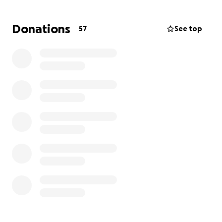
She had never known safety or love until now.
Donations
57
See top
We promised her she’d never suffer again.
And now, she’s fighting for her life — again.
This morning, she finally received emergency
medical care. The news was both reassuring and
heartbreaking:
Malice is stable for now.
But one of her front legs is dead — she has no
feeling or movement in it.
She’ll need to see an orthopedic specialist.
She has two options:
1. A custom orthopedic splint (attelle)
2. Or, if that doesn’t work, a full leg amputation
Both options are extremely expensive.