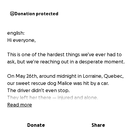
Donation protected
english:
Hi everyone,
This is one of the hardest things we’ve ever had to
ask, but we’re reaching out in a desperate moment.
On May 26th, around midnight in Lorraine, Quebec,
our sweet rescue dog Malice was hit by a car.
The driver didn’t even stop.
They left her there — injured and alone.
Read more
Malice has already survived so much. When we
rescued her just a few months ago, she had been
Donate
Share
abused, used for breeding, and passed around like
she didn’t matter.