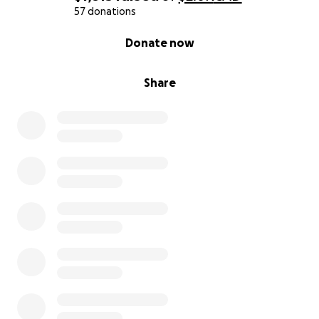
From the bottom of our hearts,
57 donations
Thank you.
0% complete
Donate now
french:
Share
Bonjour à tous,
C’est l’une des choses les plus difficiles que nous
ayons eu à faire, mais aujourd’hui, nous vous écrivons
dans un moment de détresse.
Dans la nuit du 26 mai, à Lorraine (Québec), notre
chienne Malice, une petite rescapée, a été
percutée par une voiture.
Le conducteur ne s’est même pas arrêté.
Il l’a laissée là — blessée, seule, au bord de la route.
Malice a déjà survécu à tant d’épreuves.
Quand nous l’avons recueillie il y a quelques mois à