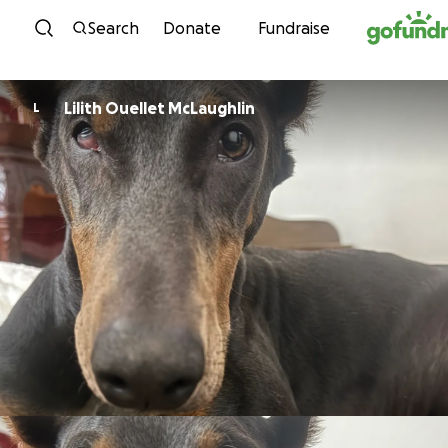
Skip to content
Search
Donate
Fundraise
Lilith Ouellet McLaughlin
L