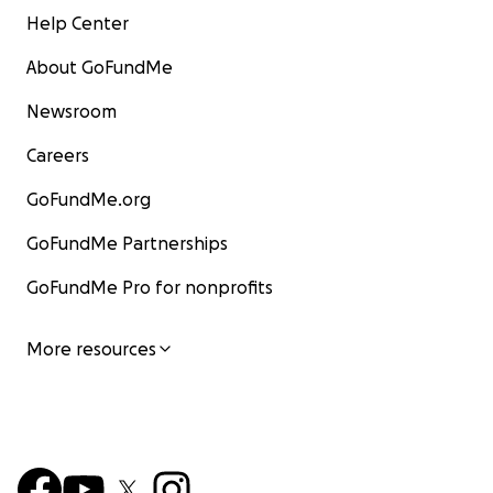
Help Center
About GoFundMe
Newsroom
Careers
GoFundMe.org
GoFundMe Partnerships
GoFundMe Pro for nonprofits
More resources