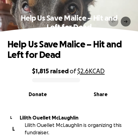
Help Us Save Malice – Hit and
Left for Dead
Help Us Save Malice – Hit and
Left for Dead
$1,815
raised
of
$2.6K
CAD
0% complete
Donate
Share
Lilith Ouellet McLaughlin
L
Lilith Ouellet McLaughlin is organizing this
L
fundraiser.