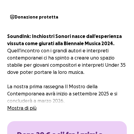
Donazione protetta
SoundInk: Inchiostri Sonori
nasce dall’esperienza
vissuta come giurati alla Biennale Musica 2024.
Quell’incontro con i grandi autori e interpreti
contemporanei ci ha spinto a creare uno spazio
stabile per giovani compositori e interpreti Under 35
dove poter portare la loro musica.
La nostra prima rassegna
Il Mostro della
Contemporanea
avrà inizio a settembre 2025 e si
concluderà a marzo 2026.
Mostra di più
Ogni mese un evento si terrà in una diversa città
italiana, ospitando compositori e interpreti di
grande rilievo artistico in dialogo con tutto il