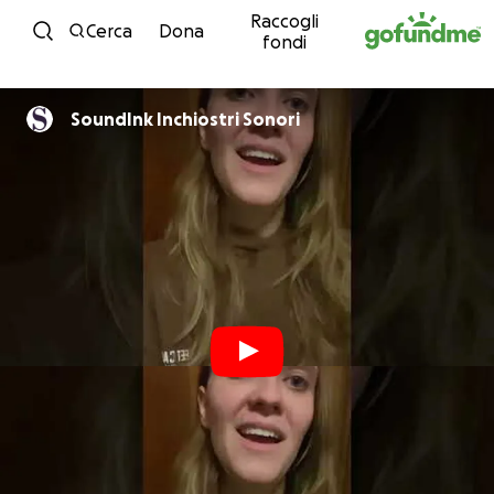
Raccogli
Vai al contenuto
Cerca
Dona
fondi
SoundInk Inchiostri Sonori