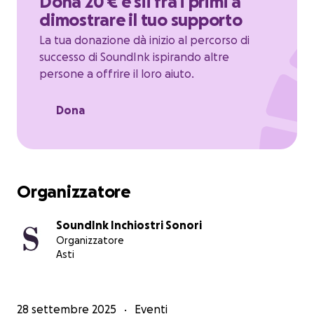
Dona 20 € e sii fra i primi a
pubblico presente.
Un'occasione unica per scoprire
dimostrare il tuo supporto
e valorizzare una pratica che in Italia è considerata
incomprensibile e distante.
La tua donazione dà inizio al percorso di
successo di SoundInk ispirando altre
Perché donare?
persone a offrire il loro aiuto.
I vostri contributi permetteranno di:
Dona
garantire cachet e rimborso spese agli artisti
under 35
coprire costi logistici (sale, pianoforti, personale
tecnico, sistemi audio-video)
Organizzatore
finanziare la promozione per raggiungere nuovi
pubblici;
SoundInk Inchiostri Sonori
creare masterclass e opportunità formative
Organizzatore
legate agli eventi.
Asti
Ogni donazione diventa un investimento concreto
28 settembre 2025
Eventi