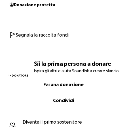
nel futuro della musica d'arte contemporanea
,
Donazione protetta
aiutando i giovani a farsi strada nel mondo della
musica, per essere ascoltati ed eseguiti e per
costruirsi un percorso professionale dignitoso.
Sosteneteci: la musica del futuro e qui.
Segnala la raccolta fondi
Per maggiori informazioni puoi visitare il nostro sito
cliccando qui
o scrivere a
[email modificata]
Sii la prima persona a donare
Ispira gli altri e aiuta SoundInk a creare slancio.
1° DONATORE
Fai una donazione
Condividi
Diventa il primo sostenitore