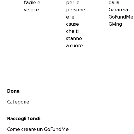
facile e
per le
dalla
veloce
persone
Garanzia
e le
GoFundMe
cause
Giving
che ti
stanno
a cuore
Menu secondario
Dona
Categorie
Raccogli fondi
Come creare un GoFundMe