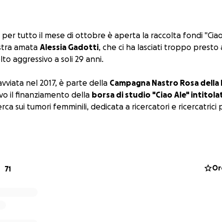
er tutto il mese di ottobre è aperta la raccolta fondi "Ciao
stra amata
Alessia Gadotti
, che ci ha lasciati troppo presto 
to aggressivo a soli 29 anni.
avviata nel 2017, è parte della
Campagna Nastro Rosa della
vo il finanziamento della
borsa di studio "Ciao Ale" intitola
erca sui tumori femminili, dedicata a ricercatori e ricercatric
ribuire?
azione online
tramite GoFundMe per tutto il mese di ottob
Or
71
fico bancario
, intestato a Fondazione AIRC per la ricerca sul
eto e Trentino Alto Adige - IBAN: IT54Y 05034 11711 00000