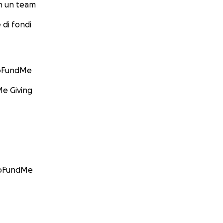
n un team
 di fondi
GoFundMe
e Giving
GoFundMe