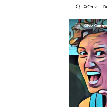
Cerca
D
Silvia Gadot