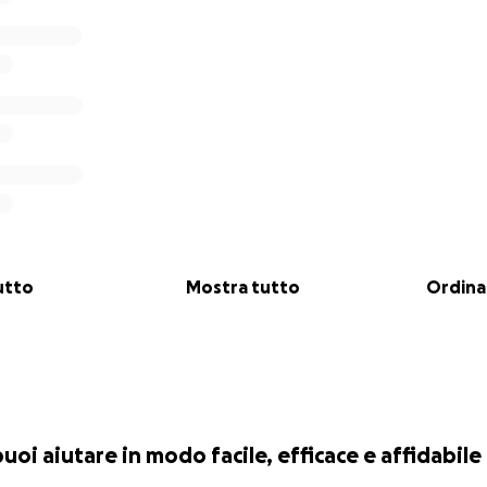
sa di studio con AIRC - presentazione a Trentino TV nel p
utto
Mostra tutto
Ordina
 puoi aiutare in modo facile, efficace e affidabile