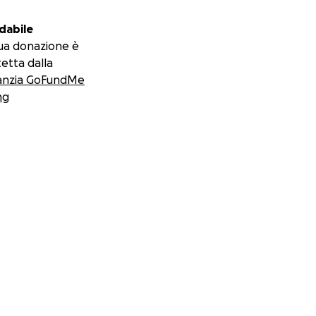
dabile
ua donazione è
etta dalla
anzia GoFundMe
ng