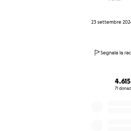
Una festa da
Un momento d
Un impegno 
23 settembre 202
Ogni contributo è 
per ricordare Aless
cuore! ❤️
Segnala la ra
4.615
71 donaz
0% complete