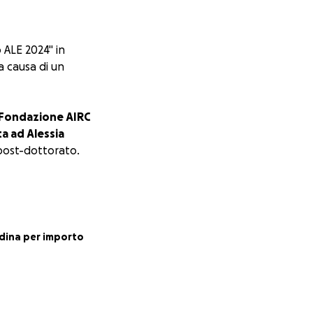
 ALE 2024" in
a causa di un
 Fondazione AIRC
ta ad Alessia
i post-dottorato.
re.
dina per importo
 cancro ETS -
0000923, causale