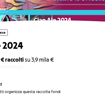
pese
Ciao Ale 2024
pese
e 2024
 €
raccolti
su
3,9 mila €
ti
otti organizza questa raccolta fondi