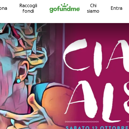
Raccogli
Chi
Vai al contenuto
ona
Entra
fondi
siamo
ti