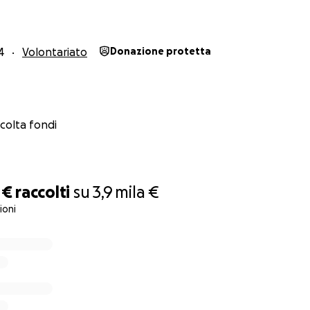
nzante ️
i riflessione
per una buona causa
4
Volontariato
Donazione protetta
importante e può fare la differenza nella lotta contro il can
ia e sostenere la ricerca scientifica per la lotta al tumore al
ccolta fondi
 €
raccolti
su
3,9 mila €
ioni