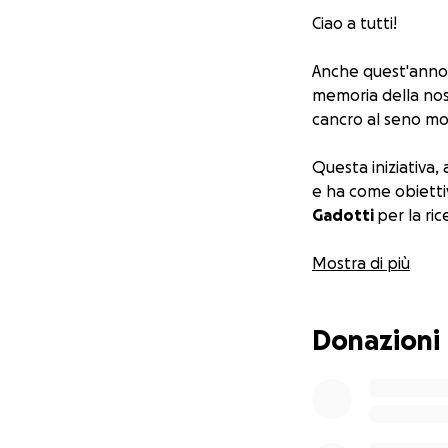
Ciao a tutti!
Anche quest'anno p
memoria della no
cancro al seno mol
Questa iniziativa, 
e ha come obietti
Gadotti
per la ric
Come potete cont
Mostra di più
Con una
don
Donazioni
Con un
boni
Comitato Ven