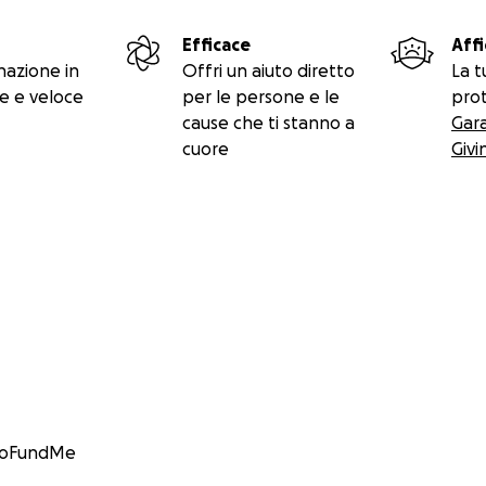
Efficace
Affi
nazione in
Offri un aiuto diretto
La t
e e veloce
per le persone e le
prot
cause che ti stanno a
Gar
cuore
Givi
GoFundMe