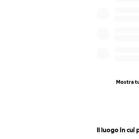
Ciao Ale e la bor
Insieme"
Mostra t
Il luogo in cui